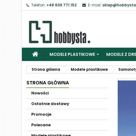
Telefon:
+48 609 771 152
E-mail:
sklep@hobbysta
MODELE PLASTIKOWE
MODELE Z DRE
Strona główna
Modele plastikowe
Samolot
STRONA GŁÓWNA
Nowości
Ostatnie dostawy
Promocje
Polecane
Modele plastikowe