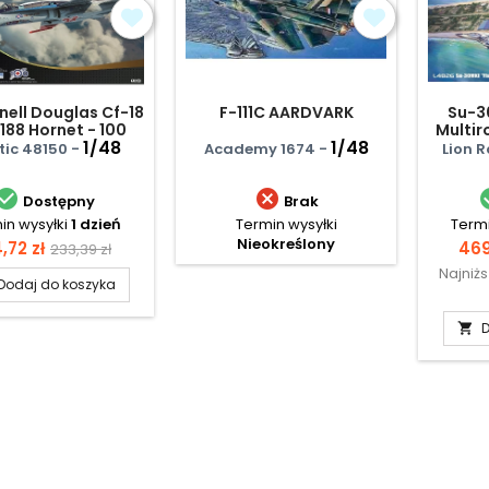
ell Douglas Cf-18
F-111C AARDVARK
Su-30
-188 Hornet - 100
Multir
rs Canadian Air
1/48
1/48
Air Fo
tic 48150 -
Academy 1674 -
Lion 
Force


Dostępny
Brak
in wysyłki
1 dzień
Termin wysyłki
Termi
Nieokreślony
na
Cena
Ce
,72 zł
469
233,39 zł
Najniż
podstawowa
Dodaj do koszyka
D
