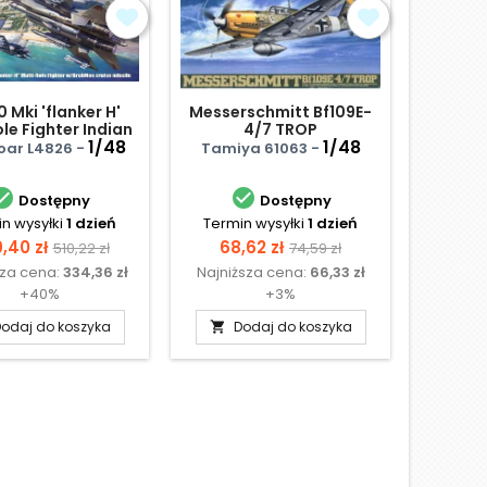
 Mki 'flanker H'
Messerschmitt Bf109E-
Grumma
ole Fighter Indian
4/7 TROP
- US N
rce With Brahmos
1/48
1/48
Roar L4826 -
Tamiya 61063 -
Acade


Dostępny
Dostępny
n wysyłki
1 dzień
Termin wysyłki
1 dzień
Termi
na
Cena
Cena
Cena
Cen
,40 zł
68,62 zł
238,
510,22 zł
74,59 zł
sza cena:
334,36 zł
Najniższa cena:
66,33 zł
Najniżs
podstawowa
podstawowa
+40%
+3%
odaj do koszyka
Dodaj do koszyka
D

