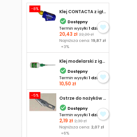
-8%
Klej CONTACTA z igłą do plastiku 25,0 g

Dostępny
Termin wysyłki
1 dzień
Cena
Cena
20,43 zł
22,20 zł
podstawowa
Najniższa cena:
19,87 zł
+3%
Klej modelarski z igłą 30 ml

Dostępny
Termin wysyłki
1 dzień
Cena
10,50 zł
-5%
Ostrze do nożyków Excel

Dostępny
Termin wysyłki
1 dzień
Cena
Cena
2,19 zł
2,30 zł
podstawowa
Najniższa cena:
2,07 zł
+6%