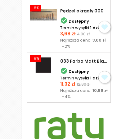
-8%
Pędzel okrągły 000

Dostępny
Termin wysyłki
1 dzień
Cena
Cena
3,68 zł
4,00 zł
podstawowa
Najniższa cena:
3,60 zł
+2%
-8%
033 Farba Matt Black - olejna

Dostępny
Termin wysyłki
1 dzień
Cena
Cena
11,32 zł
12,30 zł
podstawowa
Najniższa cena:
10,86 zł
+4%