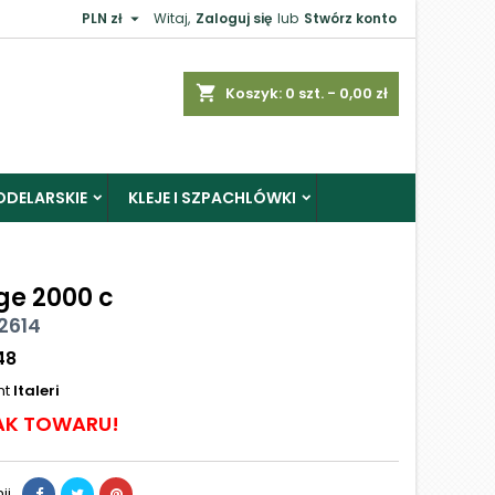

PLN zł
Witaj,
Zaloguj się
lub
Stwórz konto
shopping_cart
Koszyk:
0
szt. - 0,00 zł
ODELARSKIE
KLEJE I SZPACHLÓWKI
ge 2000 c
 2614
48
nt
Italeri
AK TOWARU!
ij