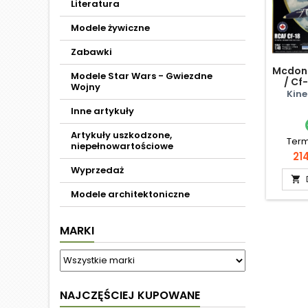
Literatura
Modele żywiczne
Zabawki
Mcdonn
Modele Star Wars - Gwiezdne
/ Cf
Wojny
Yea
Kine
Inne artykuły
Artykuły uszkodzone,
Term
niepełnowartościowe
Ce
214
Wyprzedaż

Modele architektoniczne
MARKI
NAJCZĘŚCIEJ KUPOWANE