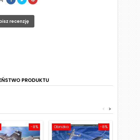
pisz recenzję
ZEŃSTWO PRODUKTU
<
>
-8%
Obniżka
-8%
Obniżka