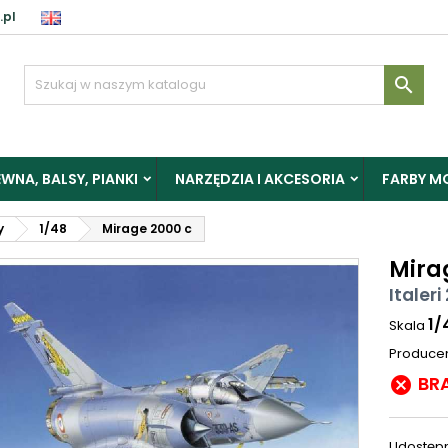
.pl

WNA, BALSY, PIANKI
NARZĘDZIA I AKCESORIA
FARBY M
y
1/48
Mirage 2000 c
Mira
Italeri
1/
Skala
Produce
BR

Udostępn