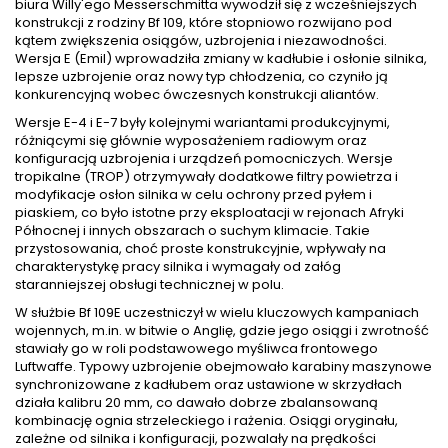
biura Willy'ego Messerschmitta wywodził się z wcześniejszych
konstrukcji z rodziny Bf 109, które stopniowo rozwijano pod
kątem zwiększenia osiągów, uzbrojenia i niezawodności.
Wersja E (Emil) wprowadziła zmiany w kadłubie i osłonie silnika,
lepsze uzbrojenie oraz nowy typ chłodzenia, co czyniło ją
konkurencyjną wobec ówczesnych konstrukcji aliantów.
Wersje E-4 i E-7 były kolejnymi wariantami produkcyjnymi,
różniącymi się głównie wyposażeniem radiowym oraz
konfiguracją uzbrojenia i urządzeń pomocniczych. Wersje
tropikalne (TROP) otrzymywały dodatkowe filtry powietrza i
modyfikacje osłon silnika w celu ochrony przed pyłem i
piaskiem, co było istotne przy eksploatacji w rejonach Afryki
Północnej i innych obszarach o suchym klimacie. Takie
przystosowania, choć proste konstrukcyjnie, wpływały na
charakterystykę pracy silnika i wymagały od załóg
staranniejszej obsługi technicznej w polu.
W służbie Bf 109E uczestniczył w wielu kluczowych kampaniach
wojennych, m.in. w bitwie o Anglię, gdzie jego osiągi i zwrotność
stawiały go w roli podstawowego myśliwca frontowego
Luftwaffe. Typowy uzbrojenie obejmowało karabiny maszynowe
synchronizowane z kadłubem oraz ustawione w skrzydłach
działa kalibru 20 mm, co dawało dobrze zbalansowaną
kombinację ognia strzeleckiego i rażenia. Osiągi oryginału,
zależne od silnika i konfiguracji, pozwalały na prędkości