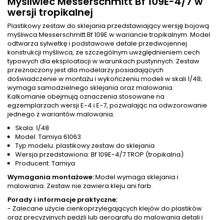
Myśliwiec Messerschmitt Bf 109E-4/7 w
wersji tropikalnej
Plastikowy zestaw do sklejania przedstawiający wersję bojową
myśliwca Messerschmitt Bf 109E w wariancie tropikalnym. Model
odtwarza sylwetkę i podstawowe detale przedwojennej
konstrukcji myśliwca, ze szczególnym uwzględnieniem cech
typowych dla eksploatacji w warunkach pustynnych. Zestaw
przeznaczony jest dla modelarzy posiadających
doświadczenie w montażu i wykończeniu modeli w skali 1/48;
wymaga samodzielnego sklejania oraz malowania.
Kalkomanie obejmują oznaczenia stosowane na
egzemplarzach wersji E-4 i E-7, pozwalając na odwzorowanie
jednego z wariantów malowania.
Skala: 1/48
Model: Tamiya 61063
Typ modelu: plastikowy zestaw do sklejania
Wersja przedstawiona: Bf 109E-4/7 TROP (tropikalna)
Producent: Tamiya
Wymagania montażowe:
Model wymaga sklejania i
malowania. Zestaw nie zawiera kleju ani farb.
Porady i informacje praktyczne:
- Zalecane użycie cienkoprzylegających klejów do plastików
oraz precyzyjnych pędzli lub aerografu do malowania detali i