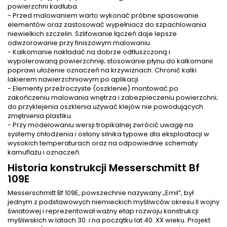
powierzchni kadłuba.
- Przed malowaniem warto wykonać próbne spasowanie
elementów oraz zastosować wypełniacz do szpachlowania
niewielkich szczelin. Szlifowanie łączeń daje lepsze
odwzorowanie przy finiszowym malowaniu.
- Kalkomanie nakładać na dobrze odtłuszczoną i
wypolerowaną powierzchnię; stosowanie płynu do kalkomanii
poprawi ułożenie oznaczeń na krzywiznach. Chronić kalki
lakierem nawierzchniowym po aplikacji.
- Elementy przeźroczyste (oszklenie) montować po
zakończeniu malowania wnętrza i zabezpieczeniu powierzchni;
do przyklejenia oszklenia używać klejów nie powodujących
zmętnienia plastiku.
- Przy modelowaniu wersji tropikalnej zwrócić uwagę na
systemy chłodzenia i osłony silnika typowe dla eksploatacji w
wysokich temperaturach oraz na odpowiednie schematy
kamuflażu i oznaczeń.
Historia konstrukcji Messerschmitt Bf
109E
Messerschmitt Bf 109E, powszechnie nazywany „Emil”, był
jednym z podstawowych niemieckich myśliwców okresu II wojny
światowej i reprezentował ważny etap rozwoju konstrukcji
myśliwskich w latach 30. i na początku lat 40. XX wieku. Projekt