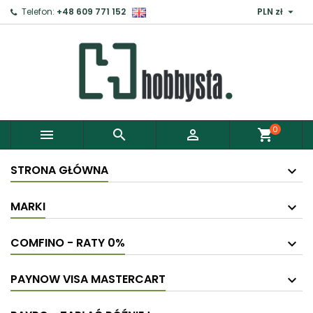

Telefon:
+48 609 771 152
PLN zł
0



shopping_cart
STRONA GŁÓWNA
MARKI
COMFINO - RATY 0%
PAYNOW VISA MASTERCART