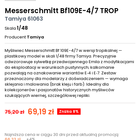
Messerschmitt Bf109E-4/7 TROP
Tamiya 61063
1/48
Skala
Producent
Tamiya
Myśliwiec Messerschmitt Bf 109E-4/7 w wersji tropikalnej —
plastikowy model w skali 1/48 firmy Tamiya. Precyzyjnie
odwzorowuje sylwetkę przedwojennego Emila z modyfikacjami
do eksploatacji w warunkach pustynnych; kalkomanie
pozwalają na oznakowanie wariantów E‑4 i E‑7. Zestaw
przeznaczony dla modelarzy z doświadczeniem — wymaga
sklejania i malowania (brak kleju i farb). Idealny dla
kolekcjonerów i pasjonatów historycznych myśliwców
szukających wiernej, szczegółowej repliki.
69,19 zł
75,20 zł
Zniżka 8%
Najniższa cena w ciągu 30 dni przed aktualną promocją:
66,33 zł
+4%