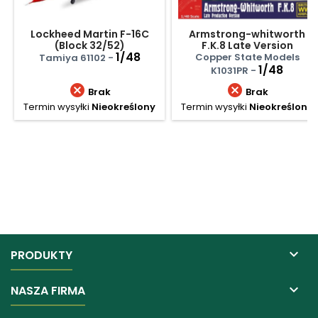
Lockheed Martin F-16C
Armstrong-whitworth
(Block 32/52)
F.K.8 Late Version
"Thunderbirds"
1/48
Copper State Models
Tamiya 61102 -
1/48
K1031PR -


Brak
Brak
Termin wysyłki
Nieokreślony
Termin wysyłki
Nieokreślony

PRODUKTY

NASZA FIRMA