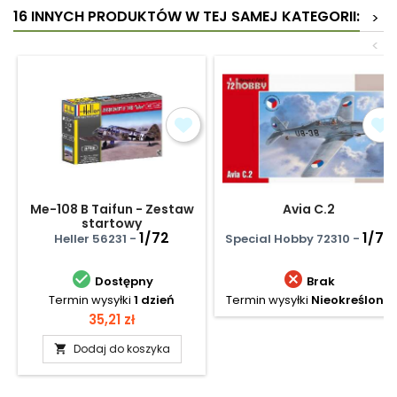
16 INNYCH PRODUKTÓW W TEJ SAMEJ KATEGORII:
>
<
Me-108 B Taifun - Zestaw
Avia C.2
startowy
1/72
1/72
Heller 56231 -
Special Hobby 72310 -


Dostępny
Brak
Termin wysyłki
1 dzień
Termin wysyłki
Nieokreślony
Cena
35,21 zł
Dodaj do koszyka
