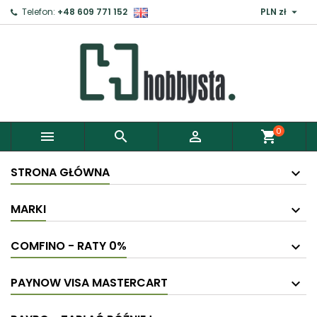

Telefon:
+48 609 771 152
PLN zł
0



shopping_cart
STRONA GŁÓWNA
MARKI
COMFINO - RATY 0%
PAYNOW VISA MASTERCART