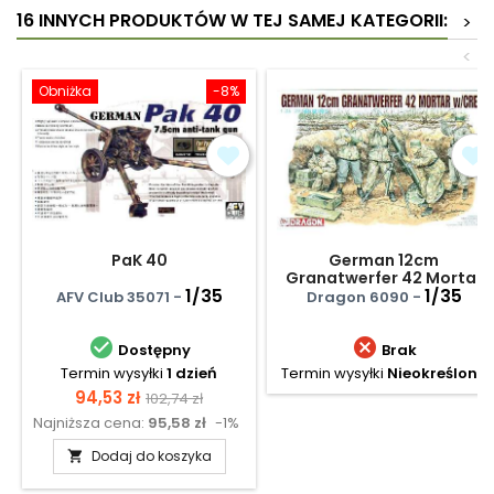
16 INNYCH PRODUKTÓW W TEJ SAMEJ KATEGORII:
>
<
Obniżka
-8%
PaK 40
German 12cm
Granatwerfer 42 Mortar
1/35
w/CREW
1/35
AFV Club 35071 -
Dragon 6090 -


Dostępny
Brak
Termin wysyłki
1 dzień
Termin wysyłki
Nieokreślony
Cena
Cena
94,53 zł
102,74 zł
Najniższa cena:
95,58 zł
-1%
podstawowa
Dodaj do koszyka
