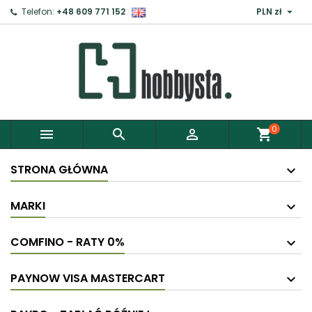

Telefon:
+48 609 771 152
PLN zł
0



shopping_cart
STRONA GŁÓWNA
MARKI
COMFINO - RATY 0%
PAYNOW VISA MASTERCART