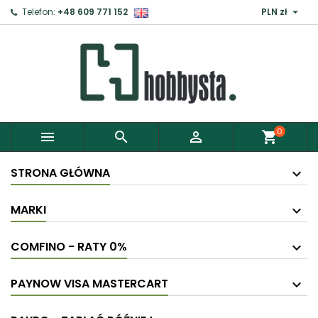

Telefon:
+48 609 771 152
PLN zł
0



shopping_cart
STRONA GŁÓWNA
MARKI
COMFINO - RATY 0%
PAYNOW VISA MASTERCART