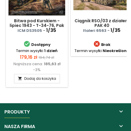
Bitwa pod Kurskiem -
Ciągnik RSO/03 z działem
lipiec 1943 - T-34-76, Pak
PAK 40
36(r ) z obsługą
1/35
1/35
ICM DS3505 -
Italeri 6563 -


Dostępny
Brak
Termin wysyłki
1 dzień
Termin wysyłki
Nieokreślony
Cena
Cena
179,16 zł
194,74 zł
Najniższa cena:
185,63 zł
podstawowa
-3%
Dodaj do koszyka


PRODUKTY

NASZA FIRMA