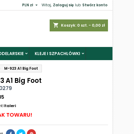

PLN zł
Witaj,
Zaloguj się
lub
Stwórz konto
shopping_cart
Koszyk:
0
szt. - 0,00 zł
ODELARSKIE
KLEJE I SZPACHLÓWKI
M-923 A1 Big Foot
 A1 Big Foot
 0279
35
nt
Italeri
AK TOWARU!
ij