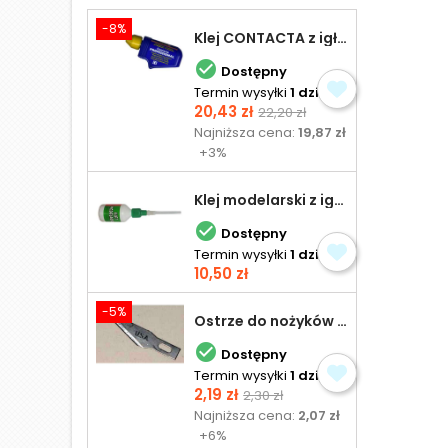
-8%
Klej CONTACTA z igłą do plastiku 25,0 g

Dostępny
Termin wysyłki
1 dzień
Cena
Cena
20,43 zł
22,20 zł
podstawowa
Najniższa cena:
19,87 zł
+3%
Klej modelarski z igłą 30 ml

Dostępny
Termin wysyłki
1 dzień
Cena
10,50 zł
-5%
Ostrze do nożyków Excel

Dostępny
Termin wysyłki
1 dzień
Cena
Cena
2,19 zł
2,30 zł
podstawowa
Najniższa cena:
2,07 zł
+6%