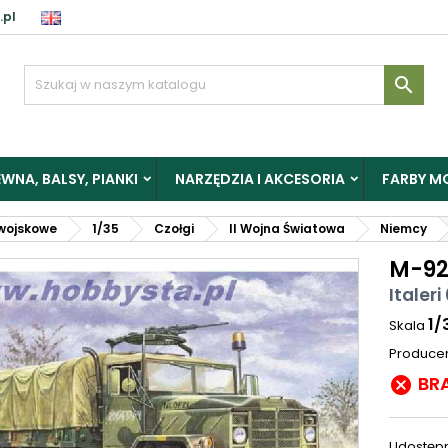
.pl

WNA, BALSY, PIANKI
NARZĘDZIA I AKCESORIA
FARBY M
wojskowe
1/35
Czołgi
II Wojna Światowa
Niemcy
M-923
Italeri
1/
Skala
Produce
BR

Udostępn