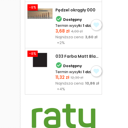
-8%
Pędzel okrągły 000

Dostępny
Termin wysyłki
1 dzień
Cena
Cena
3,68 zł
4,00 zł
podstawowa
Najniższa cena:
3,60 zł
+2%
-8%
033 Farba Matt Black - olejna

Dostępny
Termin wysyłki
1 dzień
Cena
Cena
11,32 zł
12,30 zł
podstawowa
Najniższa cena:
10,86 zł
+4%