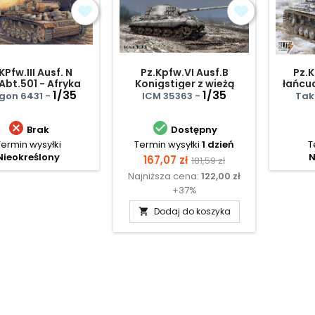
KPfw.III Ausf. N
Pz.Kpfw.VI Ausf.B
Pz.K
.Abt.501 - Afryka
Konigstiger z wieżą
łańcu
1/35
Henschla - późny
1/35
gon 6431 -
ICM 35363 -
Tak


Brak
Dostępny
Termin wysyłki
Termin wysyłki
1 dzień
T
Nieokreślony
N
Cena
Cena
167,07 zł
181,59 zł
Najniższa cena:
122,00 zł
podstawowa
+37%
Dodaj do koszyka
