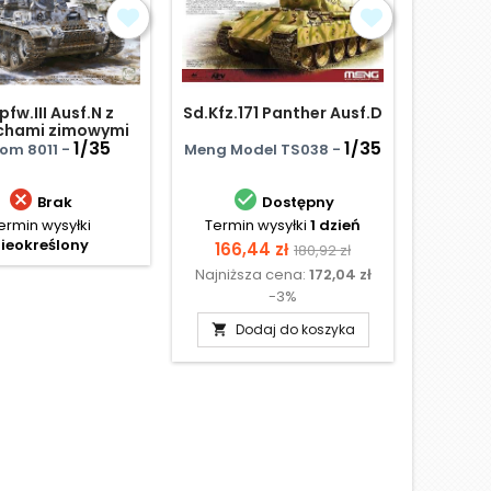
pfw.III Ausf.N z
Sd.Kfz.171 Panther Ausf.D
Tiger I
chami zimowymi
Charków
1/35
1/35
om 8011 -
Meng Model TS038 -
Drag


Brak
Dostępny
ermin wysyłki
Termin wysyłki
1 dzień
Te
ieokreślony
N
Cena
Cena
166,44 zł
180,92 zł
Najniższa cena:
172,04 zł
podstawowa
-3%
Dodaj do koszyka
