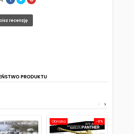
pisz recenzję
ZEŃSTWO PRODUKTU
<
>
Obniżka
-8%