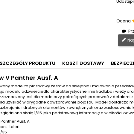
Udostępn
Ocena
Prz
Nap
SZCZEGÓŁY PRODUKTU
KOSZT DOSTAWY
BEZPIEC
w V Panther Ausf. A
any model to plastikowy zestaw do sklejania i malowania przedstawi
ja modelu odzwierciedla charakterystyczne linie kadłuba i wieży or
rzeznaczony jest dla modelarzy potrafiących pracować z detalami 
la uzyskać wiarygodne odwzorowanie pojazdu. Model dostarcza mo
uzbrojenia i drobnych elementów zewnętrznych oraz zastosowania 
względniono skalę 1/35 jako podstawową informację o wielkości odw
 Panther Ausf. A
nt: Italeri
1/35