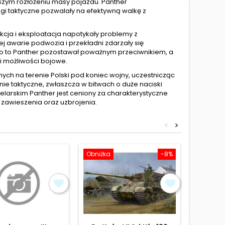
szym rozłożeniu masy pojazdu. Panther
gi taktyczne pozwalały na efektywną walkę z
kcja i eksploatacja napotykały problemy z
 awarie podwozia i przekładni zdarzały się
o to Panther pozostawał poważnym przeciwnikiem, a
 możliwości bojowe.
nych na terenie Polski pod koniec wojny, uczestnicząc
e taktyczne, zwłaszcza w bitwach o duże naciski
elarskim Panther jest ceniony za charakterystyczne
 zawieszenia oraz uzbrojenia.
<
>
Obniżka
-8%