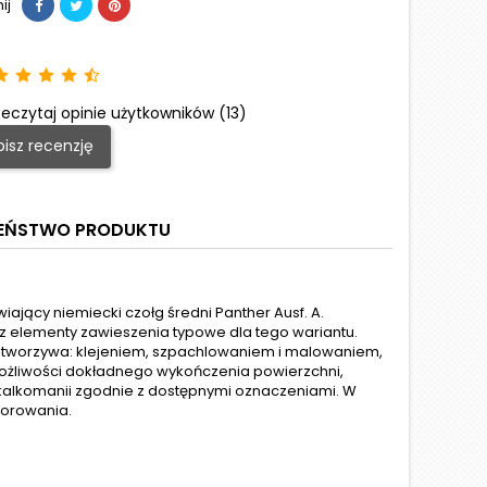
ij
eczytaj opinie użytkowników (13)
isz recenzję
ZEŃSTWO PRODUKTU
ający niemiecki czołg średni Panther Ausf. A.
az elementy zawieszenia typowe dla tego wariantu.
z tworzywa: klejeniem, szpachlowaniem i malowaniem,
żliwości dokładnego wykończenia powierzchni,
kalkomanii zgodnie z dostępnymi oznaczeniami. W
zorowania.