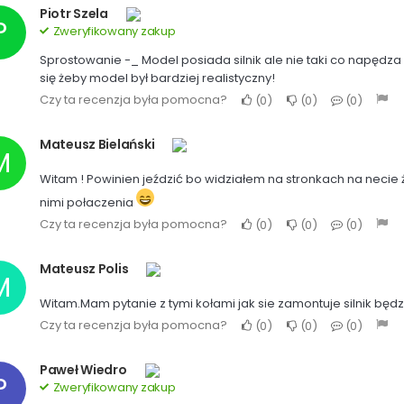
Piotr Szela
P
Zweryfikowany zakup
Sprostowanie -_ Model posiada silnik ale nie taki co napędza ko
się żeby model był bardziej realistyczny!
Czy ta recenzja była pomocna?
0
0
0
Mateusz Bielański
M
Witam ! Powinien jeździć bo widziałem na stronkach na necie że
nimi połaczenia
Czy ta recenzja była pomocna?
0
0
0
Mateusz Polis
M
Witam.Mam pytanie z tymi kołami jak sie zamontuje silnik będzi
Czy ta recenzja była pomocna?
0
0
0
Paweł Wiedro
P
Zweryfikowany zakup