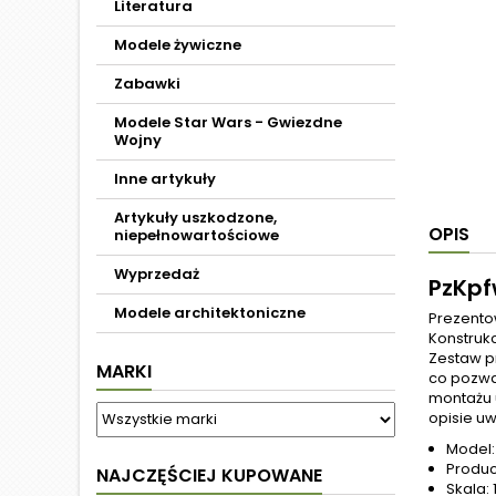
Literatura
Modele żywiczne
Zabawki
Modele Star Wars - Gwiezdne
Wojny
Inne artykuły
Artykuły uszkodzone,
OPIS
niepełnowartościowe
Wyprzedaż
PzKpf
Modele architektoniczne
Prezentow
Konstrukc
Zestaw p
MARKI
co pozwa
montażu 
opisie u
Model:
Produce
NAJCZĘŚCIEJ KUPOWANE
Skala: 