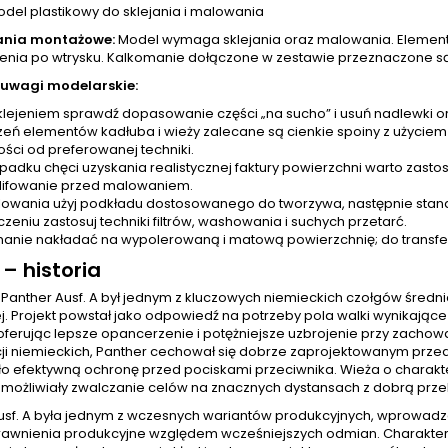
odel plastikowy do sklejania i malowania
nia montażowe:
Model wymaga sklejania oraz malowania. Eleme
enia po wtrysku. Kalkomanie dołączone w zestawie przeznaczone s
 uwagi modelarskie:
klejeniem sprawdź dopasowanie części „na sucho” i usuń nadlewki o
zeń elementów kadłuba i wieży zalecane są cienkie spoiny z użyciem 
ości od preferowanej techniki.
padku chęci uzyskania realistycznej faktury powierzchni warto zast
lifowanie przed malowaniem.
owania użyj podkładu dostosowanego do tworzywa, następnie stand
zeniu zastosuj techniki filtrów, washowania i suchych przetarć.
anie nakładać na wypolerowaną i matową powierzchnię; do transfer
– historia
 Panther Ausf. A był jednym z kluczowych niemieckich czołgów średn
. Projekt powstał jako odpowiedź na potrzeby pola walki wynikające 
, oferując lepsze opancerzenie i potężniejsze uzbrojenie przy zach
cji niemieckich, Panther cechował się dobrze zaprojektowanym prz
o efektywną ochronę przed pociskami przeciwnika. Wieża o charakter
umożliwiały zwalczanie celów na znacznych dystansach z dobrą przeb
usf. A była jednym z wczesnych wariantów produkcyjnych, wprowadz
rawnienia produkcyjne względem wcześniejszych odmian. Charakter