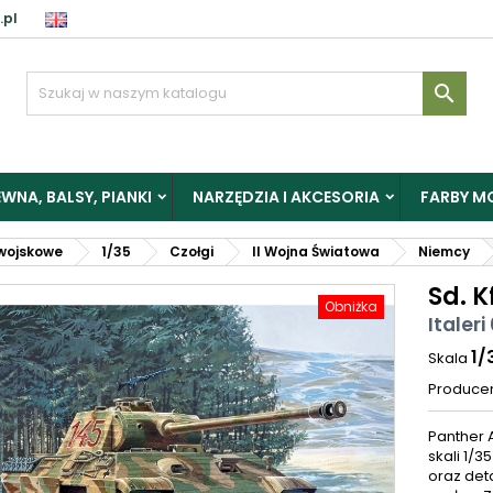
.pl

WNA, BALSY, PIANKI
NARZĘDZIA I AKCESORIA
FARBY M
wojskowe
1/35
Czołgi
II Wojna Światowa
Niemcy
Sd. K
Obniżka
Italeri
1/
Skala
Produce
Panther 
skali 1/3
oraz det