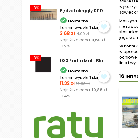
zawiesze
wykorzys
-8%
Pędzel okrągły 000
sowiecki

Maszyna w
Dostępny
niezawod
Termin wysyłki
1 dzień
stosunko
Cena
Cena
3,68 zł
4,00 zł
jego wer
podstawowa
Najniższa cena:
3,60 zł
+2%
W kontekś
w operac
ogniowe i
-8%
033 Farba Matt Black - olejna
linie i 

Dostępny
16 INN
Termin wysyłki
1 dzień
Cena
Cena
11,32 zł
12,30 zł
podstawowa
Najniższa cena:
10,86 zł
+4%