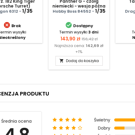
Ta
z. 182 King Tiger
Panther G - czołg
orsche Turret)
niemiecki - wesja późna
1/35
1/35
Drag
gon 6312 -
Hobby Boss 84552 -


Brak
Dostępny
T
Termin wysyłki
Termin wysyłki
3 dni
N
Nieokreślony
Cena
Cena
143,90 zł
156,42 zł
Najniższa cena:
142,69 zł
podstawowa
+1%
Dodaj do koszyka

CENZJA PRODUKTU
Świetny
Średnia ocena
Dobry