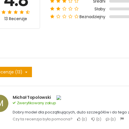
4.8
Średni
Słaby
Beznadziejny
13 Recenzje
cenzje (13)
Michał Topolowski
M
Zweryfikowany zakup
Dobry model dla początkujących, dużo szczegółów i do tego z
Czy ta recenzja była pomocna?
0
0
0