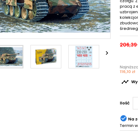
czołgu. 
pracą z 
uzbrojen
kolekcjo
zbudować
średnieg
206,39 

Najniższ
116,10 zł

Wyś
Ilość

Na 
Termin w