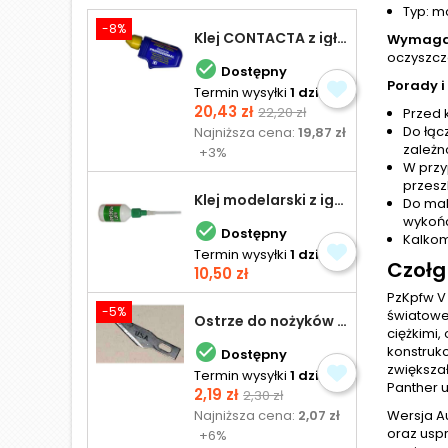
Typ: m
-8%
Klej CONTACTA z igłą do plastiku 25,0 g
Wymaga
oczyszcz

Dostępny
Porady i
Termin wysyłki
1 dzień
Cena
Cena
20,43 zł
22,20 zł
Przed 
podstawowa
Do łąc
Najniższa cena:
19,87 zł
zależn
+3%
W przy
przesz
Klej modelarski z igłą 30 ml
Do mal
wykońc

Dostępny
Kalkom
Termin wysyłki
1 dzień
Czołg 
Cena
10,50 zł
PzKpfw V
-5%
światowej
Ostrze do nożyków Excel
ciężkimi

konstruk
Dostępny
zwiększał
Termin wysyłki
1 dzień
Panther 
Cena
Cena
2,19 zł
2,30 zł
podstawowa
Najniższa cena:
2,07 zł
Wersja A
oraz usp
+6%