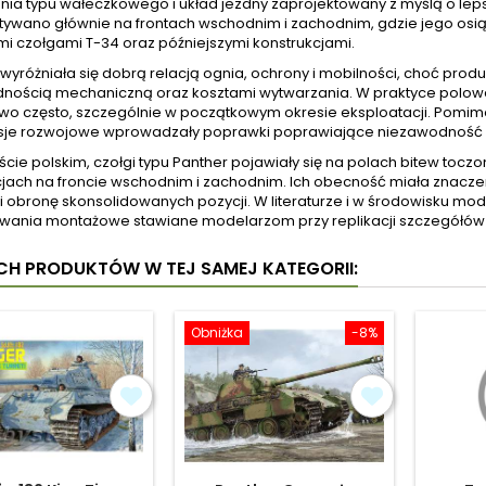
nia typu wałeczkowego i układ jezdny zaprojektowany z myślą o lep
tywano głównie na frontach wschodnim i zachodnim, gdzie jego osią
mi czołgami T-34 oraz późniejszymi konstrukcjami.
yróżniała się dobrą relacją ognia, ochrony i mobilności, choć produ
nością mechaniczną oraz kosztami wytwarzania. W praktyce polowej
wo często, szczególnie w początkowym okresie eksploatacji. Pomim
sje rozwojowe wprowadzały poprawki poprawiające niezawodność i
cie polskim, czołgi typu Panther pojawiały się na polach bitew toczo
jach na froncie wschodnim i zachodnim. Ich obecność miała znaczeni
 obronę skonsolidowanych pozycji. W literaturze i w środowisku mod
wyzwania montażowe stawiane modelarzom przy replikacji szczegółów
YCH PRODUKTÓW W TEJ SAMEJ KATEGORII:
Obniżka
-8%