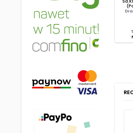
Sd.Kf
(P
Dra
RE