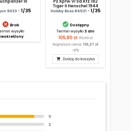
uchpanzer III
Pz.Kpfw.VI Sd.Kfz.182
Pz.K
Tiger II Henschel 1944
Ta
1/35
Production zimmerit
1/35
przycz
on 9033 -
Hobby Boss 84531 -
Drag


Brak
Dostępny
ermin wysyłki
Termin wysyłki
3 dni
Te
ieokreślony
N
Cena
Cena
105,80 zł
115,00 zł
Najniższa cena:
115,37 zł
podstawowa
-8%
Dodaj do koszyka

11
2