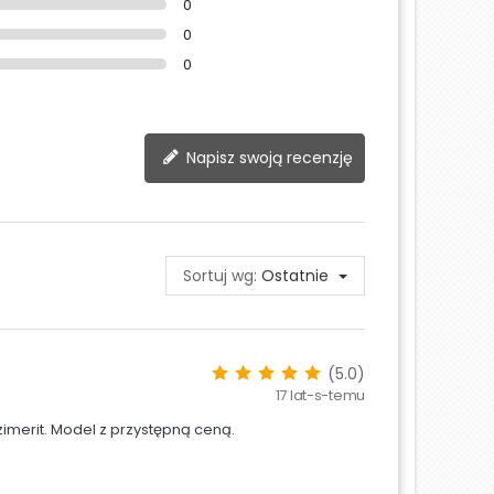
0
0
0
Napisz swoją recenzję
Sortuj wg:
Ostatnie
(5.0)
17 lat-s-temu
imerit. Model z przystępną ceną.