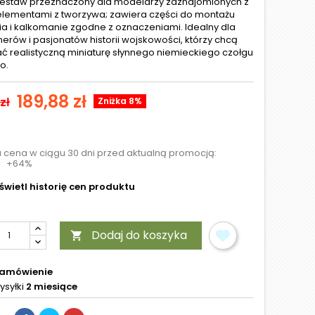
Zestaw przeznaczony dla modelarzy zaznajomionych z
elementami z tworzywa; zawiera części do montażu
ia i kalkomanie zgodne z oznaczeniami. Idealny dla
nerów i pasjonatów historii wojskowości, którzy chcą
 realistyczną miniaturę słynnego niemieckiego czołgu
o.
189,88 zł
zł
Zniżka 8%
a cena w ciągu 30 dni przed aktualną promocją:
+64%
wietl historię cen produktu
Dodaj do koszyka

zamówienie
ysyłki
2 miesiące