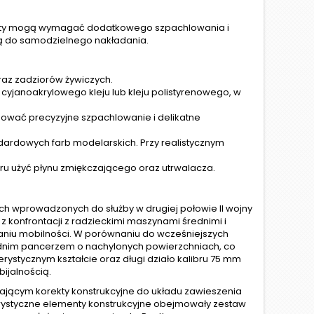
nty mogą wymagać dodatkowego szpachlowania i
ą do samodzielnego nakładania.
raz zadziorów żywiczych.
cyjanoakrylowego kleju lub kleju polistyrenowego, w
osować precyzyjne szpachlowanie i delikatne
ardowych farb modelarskich. Przy realistycznym
u użyć płynu zmiękczającego oraz utrwalacza.
ich wprowadzonych do służby w drugiej połowie II wojny
z konfrontacji z radzieckimi maszynami średnimi i
owaniu mobilności. W porównaniu do wcześniejszych
ednim pancerzem o nachylonych powierzchniach, co
ystycznym kształcie oraz długi działo kalibru 75 mm
ijalnością.
ającym korekty konstrukcyjne do układu zawieszenia
ystyczne elementy konstrukcyjne obejmowały zestaw