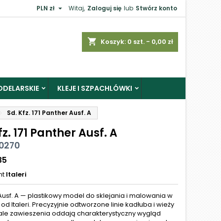

PLN zł
Witaj,
Zaloguj się
lub
Stwórz konto
shopping_cart
Koszyk:
0
szt. - 0,00 zł
ODELARSKIE
KLEJE I SZPACHLÓWKI
Sd. Kfz. 171 Panther Ausf. A
fz. 171 Panther Ausf. A
 0270
35
nt
Italeri
Ausf. A — plastikowy model do sklejania i malowania w
5 od Italeri. Precyzyjnie odtworzone linie kadłuba i wieży
ale zawieszenia oddają charakterystyczny wygląd