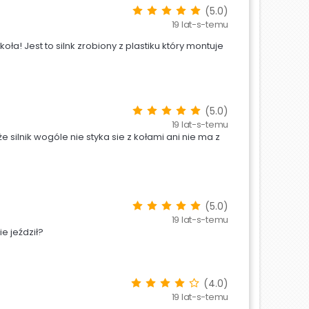
(5.0)
19 lat-s-temu
ła! Jest to silnk zrobiony z plastiku który montuje
(5.0)
19 lat-s-temu
 silnik wogóle nie styka sie z kołami ani nie ma z
(5.0)
19 lat-s-temu
e jeździł?
(4.0)
19 lat-s-temu