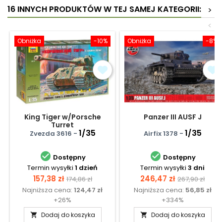
16 INNYCH PRODUKTÓW W TEJ SAMEJ KATEGORII:
>
<
Obniżka
-10%
Obniżka
-8%
King Tiger w/Porsche
Panzer III AUSF J
Turret
1/35
1/35
Zvezda 3616 -
Airfix 1378 -


Dostępny
Dostępny
Termin wysyłki
1 dzień
Termin wysyłki
3 dni
Cena
Cena
Cena
Cena
157,38 zł
246,47 zł
174,86 zł
267,90 zł
Najniższa cena:
124,47 zł
Najniższa cena:
56,85 zł
podstawowa
podstawow
+26%
+334%
Dodaj do koszyka
Dodaj do koszyka

