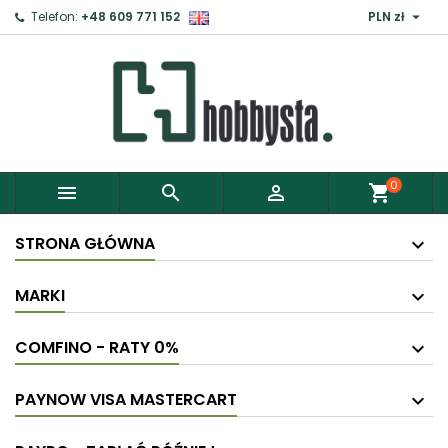

Telefon:
+48 609 771 152
PLN zł
0



shopping_cart
STRONA GŁÓWNA
MARKI
COMFINO - RATY 0%
PAYNOW VISA MASTERCART