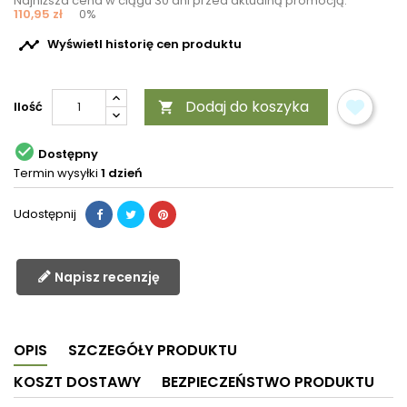
Najniższa cena w ciągu 30 dni przed aktualną promocją:
110,95 zł
0%

Wyświetl historię cen produktu
Dodaj do koszyka
Ilość


Dostępny
Termin wysyłki
1 dzień
Udostępnij
Napisz recenzję
OPIS
SZCZEGÓŁY PRODUKTU
KOSZT DOSTAWY
BEZPIECZEŃSTWO PRODUKTU