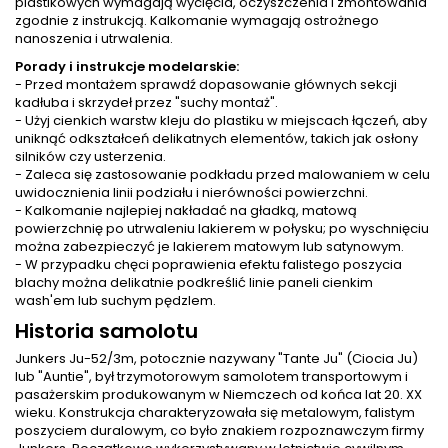
plastikowych wymagają wycięcia, oczyszczenia i zmontowania
zgodnie z instrukcją. Kalkomanie wymagają ostrożnego
nanoszenia i utrwalenia.
Porady i instrukcje modelarskie:
- Przed montażem sprawdź dopasowanie głównych sekcji
kadłuba i skrzydeł przez "suchy montaż".
- Użyj cienkich warstw kleju do plastiku w miejscach łączeń, aby
uniknąć odkształceń delikatnych elementów, takich jak osłony
silników czy usterzenia.
- Zaleca się zastosowanie podkładu przed malowaniem w celu
uwidocznienia linii podziału i nierówności powierzchni.
- Kalkomanie najlepiej nakładać na gładką, matową
powierzchnię po utrwaleniu lakierem w połysku; po wyschnięciu
można zabezpieczyć je lakierem matowym lub satynowym.
- W przypadku chęci poprawienia efektu falistego poszycia
blachy można delikatnie podkreślić linie paneli cienkim
wash'em lub suchym pędzlem.
Historia samolotu
Junkers Ju-52/3m, potocznie nazywany "Tante Ju" (Ciocia Ju)
lub "Auntie", był trzymotorowym samolotem transportowym i
pasażerskim produkowanym w Niemczech od końca lat 20. XX
wieku. Konstrukcja charakteryzowała się metalowym, falistym
poszyciem duralowym, co było znakiem rozpoznawczym firmy