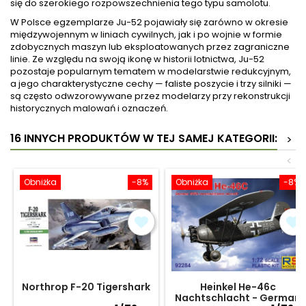
się do szerokiego rozpowszechnienia tego typu samolotu.
W Polsce egzemplarze Ju-52 pojawiały się zarówno w okresie
międzywojennym w liniach cywilnych, jak i po wojnie w formie
zdobycznych maszyn lub eksploatowanych przez zagraniczne
linie. Ze względu na swoją ikonę w historii lotnictwa, Ju-52
pozostaje popularnym tematem w modelarstwie redukcyjnym,
a jego charakterystyczne cechy — faliste poszycie i trzy silniki —
są często odwzorowywane przez modelarzy przy rekonstrukcji
historycznych malowań i oznaczeń.
16 INNYCH PRODUKTÓW W TEJ SAMEJ KATEGORII:
>
<
Obniżka
-8%
Obniżka
-8%
Northrop F-20 Tigershark
Heinkel He-46c
Nachtschlacht - German