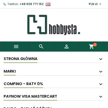

Telefon:
+48 609 771 152
PLN zł
0



shopping_cart
STRONA GŁÓWNA
MARKI
COMFINO - RATY 0%
PAYNOW VISA MASTERCART