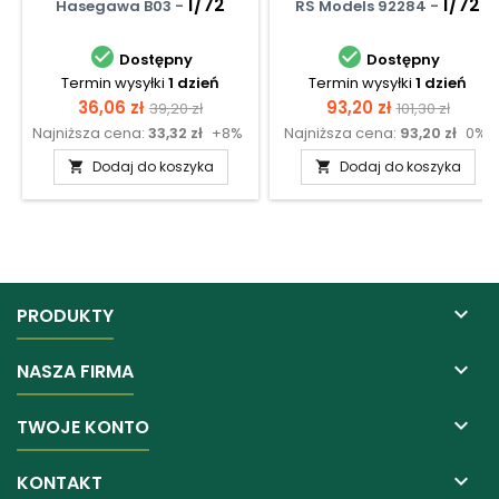
1/72
Wwii Reconnaissance
1/72
Hasegawa B03 -
RS Models 92284 -
Aircraft


Dostępny
Dostępny
Termin wysyłki
1 dzień
Termin wysyłki
1 dzień
Cena
Cena
Cena
Cena
36,06 zł
93,20 zł
39,20 zł
101,30 zł
Najniższa cena:
33,32 zł
+8%
Najniższa cena:
93,20 zł
0%
podstawowa
podstawow
Dodaj do koszyka
Dodaj do koszyka



PRODUKTY

NASZA FIRMA

TWOJE KONTO

KONTAKT