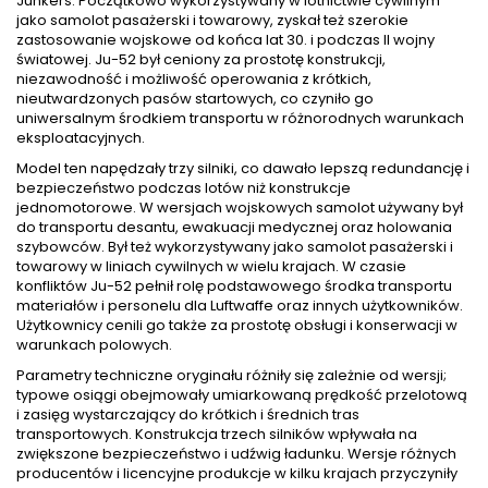
Junkers. Początkowo wykorzystywany w lotnictwie cywilnym
jako samolot pasażerski i towarowy, zyskał też szerokie
zastosowanie wojskowe od końca lat 30. i podczas II wojny
światowej. Ju-52 był ceniony za prostotę konstrukcji,
niezawodność i możliwość operowania z krótkich,
nieutwardzonych pasów startowych, co czyniło go
uniwersalnym środkiem transportu w różnorodnych warunkach
eksploatacyjnych.
Model ten napędzały trzy silniki, co dawało lepszą redundancję i
bezpieczeństwo podczas lotów niż konstrukcje
jednomotorowe. W wersjach wojskowych samolot używany był
do transportu desantu, ewakuacji medycznej oraz holowania
szybowców. Był też wykorzystywany jako samolot pasażerski i
towarowy w liniach cywilnych w wielu krajach. W czasie
konfliktów Ju-52 pełnił rolę podstawowego środka transportu
materiałów i personelu dla Luftwaffe oraz innych użytkowników.
Użytkownicy cenili go także za prostotę obsługi i konserwacji w
warunkach polowych.
Parametry techniczne oryginału różniły się zależnie od wersji;
typowe osiągi obejmowały umiarkowaną prędkość przelotową
i zasięg wystarczający do krótkich i średnich tras
transportowych. Konstrukcja trzech silników wpływała na
zwiększone bezpieczeństwo i udźwig ładunku. Wersje różnych
producentów i licencyjne produkcje w kilku krajach przyczyniły