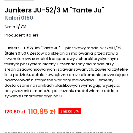
Junkers JU-52/3 M "Tante Ju"
Italeri 0150
1/72
Skala
Producent
Italeri
Junkers Ju-52/3m "Tante Ju" — plastikowy model w skali 1/72
(Italeri 0150). Zestaw do sklejania i malowania przedstawia
trzymotorowy samolot transportowy z charakterystycznym
falistym poszyciem blachy. Przeznaczony dla modelarzy
średniozaawansowanych i zaawansowanych, zawiera czytelne
linie podziału, detale zewnętrzne oraz kalkomanie pozwalające
odwzorować historyczne warianty malowania. Elementy
dostarczone na ramkach plastikowych wymagają wycięcia,
oczyszczenia i montażu; po złożeniu model wiernie oddaje
sylwetkę i charakter oryginału.
110,95 zł
120,60 zł
Zniżka 8%