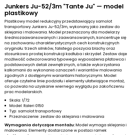
Junkers Ju-52/3m "Tante Ju" — model
plastikowy
Plastikowy model redukcyjny przedstawiający samolot
transportowy Junkers Ju-52/3m, wykonany jako zestaw do
sklejania i malowania. Model przeznaczony dla modelarzy
średniozaawansowanych i zaawansowanych, koncentruje się
na zachowaniu charakterystycznych cech konstrukcyjnych
oryginału: trzech silników, falistego poszycia blachy oraz
stosunkowo prostej konstrukcji kadłuba i skrzydeł. Zestaw daje
możliwość odwzorowania typowego wyposażenia płatowca i
podstawowych detali zewnętrznych, a także wykorzystania
kalkomanii do wykonania oznaczeń i wariantów malowania
zgodnych z dostępnymi wariantami historycznymi. Model
oferuje czytelne linie podziału i elementy ułatwiające montaż,
co pozwala na uzyskanie wiernego wyglądu po zakończeniu
prac modelarskich.
Skala: 1/72
Model: Italeri 0150
Typ: samolot transportowy
Przeznaczenie: zestaw do sklejania i malowania
Wymagania dotyczące montażu:
Model wymaga sklejania i
malowania. Elementy dostarczone w postaci ramek