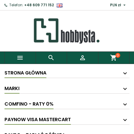

Telefon:
+48 609 771 152
PLN zł
0



shopping_cart
STRONA GŁÓWNA
MARKI
COMFINO - RATY 0%
PAYNOW VISA MASTERCART