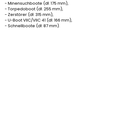
- Minensuchboote (dł. 175 mm),
- Torpedoboot (dł. 255 mm),
- Zerstörer (dł. 315 mm),
- U-Boot VIIC/VIIC 41 (dł. 166 mm),
- Schnellboote (dł. 87 mm).
Skala
1/400
Dostępność
Brak
Termin wysyłki
Nieokreślony
Asortyment / materiał
n/a