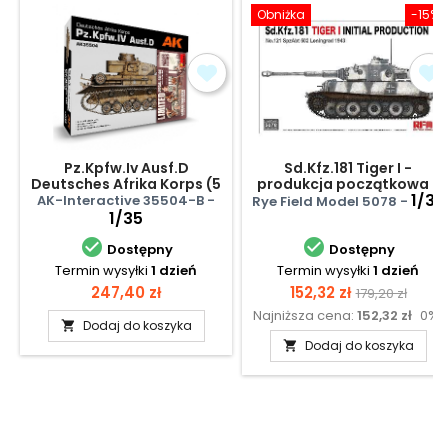
Obniżka
-15%
Pz.Kpfw.Iv Ausf.D
Sd.Kfz.181 Tiger I -
Deutsches Afrika Korps (5
produkcja początkowa -
Figures German Tank
Leningrad 1943
1/35
AK-Interactive 35504-B -
Rye Field Model 5078 -
Crew Afrika Korps)
1/35


Dostępny
Dostępny
Termin wysyłki
1 dzień
Termin wysyłki
1 dzień
Cena
Cena
Cena
247,40 zł
152,32 zł
179,20 zł
Najniższa cena:
152,32 zł
0%
podstawow
Dodaj do koszyka

Dodaj do koszyka
