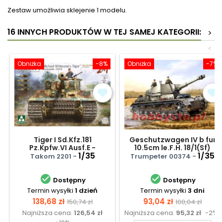
Zestaw umożliwia sklejenie 1 modelu.
16 INNYCH PRODUKTÓW W TEJ SAMEJ KATEGORII:
>
<
Obniżka
-8%
Obniżka
-7%
Tiger I Sd.Kfz.181
Geschutzwagen IV b fur
Pz.Kpfw.VI Ausf.E -
10.5cm le.F.H. 18/1(Sf)
Michael Wittmann -
1/35
(Sd.Kfz 165/1)
1/35
Takom 2201 -
Trumpeter 00374 -
Normandia 1944 - późna
produkcja z zimmeritem


Dostępny
Dostępny
Termin wysyłki
1 dzień
Termin wysyłki
3 dni
Cena
Cena
Cena
Cena
138,68 zł
93,04 zł
150,74 zł
100,04 zł
Najniższa cena:
126,54 zł
Najniższa cena:
95,32 zł
-2%
podstawowa
podstawow