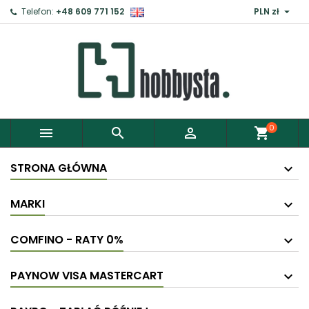

Telefon:
+48 609 771 152
PLN zł
0



shopping_cart
STRONA GŁÓWNA
MARKI
COMFINO - RATY 0%
PAYNOW VISA MASTERCART