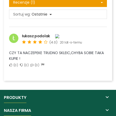
Recenzje (1)
Sortuj wg:
Ostatnie
łukasz podolak
Ł
(4.0)
20 lat-s-temu
CZY TA NACZEPEKE TRUDNO SKLEIC,CHYBA SOBIE TAKA
KUPIE !
0
0
0

PRODUKTY

NASZA FIRMA