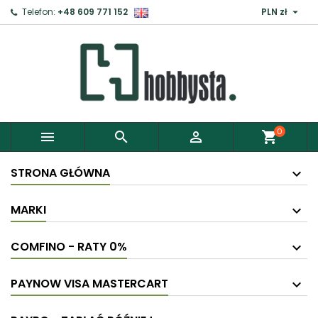

Telefon:
+48 609 771 152
PLN zł
0



shopping_cart
STRONA GŁÓWNA
MARKI
COMFINO - RATY 0%
PAYNOW VISA MASTERCART