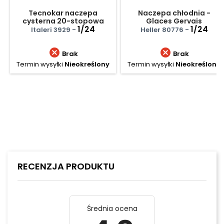
Tecnokar naczepa
Naczepa chłodnia -
cysterna 20-stopowa
Glaces Gervais
Stolt
1/24
1/24
Italeri 3929 -
Heller 80776 -


Brak
Brak
Termin wysyłki
Nieokreślony
Termin wysyłki
Nieokreślony
RECENZJA PRODUKTU
Średnia ocena