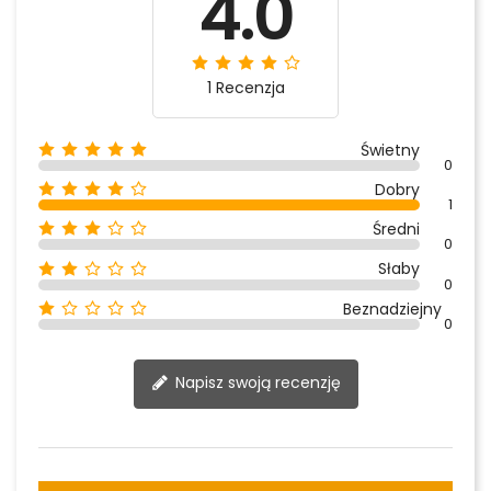
4.0
1 Recenzja
Świetny
0
Dobry
1
Średni
0
Słaby
0
Beznadziejny
0
Napisz swoją recenzję