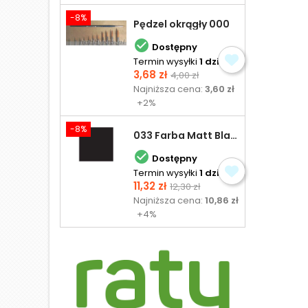
-8%
Pędzel okrągły 000

Dostępny
Termin wysyłki
1 dzień
Cena
Cena
3,68 zł
4,00 zł
podstawowa
Najniższa cena:
3,60 zł
+2%
-8%
033 Farba Matt Black - olejna

Dostępny
Termin wysyłki
1 dzień
Cena
Cena
11,32 zł
12,30 zł
podstawowa
Najniższa cena:
10,86 zł
+4%