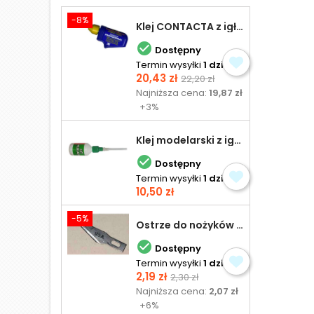
-8%
Klej CONTACTA z igłą do plastiku 25,0 g

Dostępny
Termin wysyłki
1 dzień
Cena
Cena
20,43 zł
22,20 zł
podstawowa
Najniższa cena:
19,87 zł
+3%
Klej modelarski z igłą 30 ml

Dostępny
Termin wysyłki
1 dzień
Cena
10,50 zł
-5%
Ostrze do nożyków Excel

Dostępny
Termin wysyłki
1 dzień
Cena
Cena
2,19 zł
2,30 zł
podstawowa
Najniższa cena:
2,07 zł
+6%