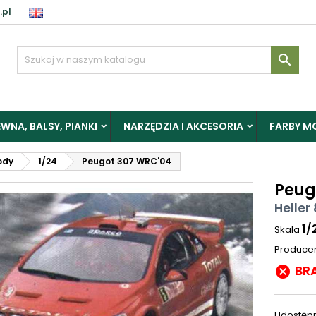
.pl

WNA, BALSY, PIANKI
NARZĘDZIA I AKCESORIA
FARBY M
ody
1/24
Peugot 307 WRC'04
Peug
Heller
1/
Skala
Produce
BR

Udostępn