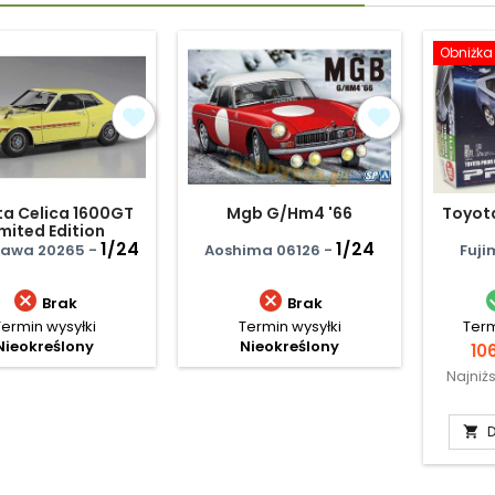
Obniżka
a Celica 1600GT
Mgb G/Hm4 '66
Toyota
imited Edition
1/24
1/24
awa 20265 -
Aoshima 06126 -
Fuji


Brak
Brak
Termin wysyłki
Termin wysyłki
Term
Nieokreślony
Nieokreślony
Ce
106
Najniż
D
