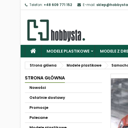
Telefon:
+48 609 771 152
E-mail:
sklep@hobbysta
MODELE PLASTIKOWE
MODELE Z DRE
Strona główna
Modele plastikowe
Samoch
STRONA GŁÓWNA
Nowości
Ostatnie dostawy
Promocje
Polecane
Modele plastikowe