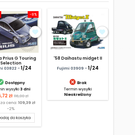
-8%
Obniżka
 Prius G Touring
'58 Daihastu midget II
VW T
Selection
po
1/24
1/24
mi 03822 -
Fujimi 03909 -
Reve


Dostępny
Brak
in wysyłki
3 dni
Termin wysyłki
Termi
Nieokreślony
na
Cena
Ce
,72 zł
184
116,00 zł
sza cena:
109,39 zł
Najniżs
podstawowa
-2%
odaj do koszyka
D
