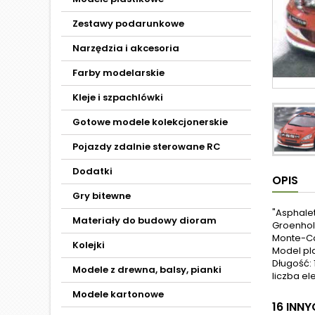
Zestawy podarunkowe
Narzędzia i akcesoria
Farby modelarskie
Kleje i szpachlówki
Gotowe modele kolekcjonerskie
Pojazdy zdalnie sterowane RC
Dodatki
OPIS
Gry bitewne
"Asphalet
Materiały do budowy dioram
Groenhol
Monte-Car
Kolejki
Model pl
Długość: 
Modele z drewna, balsy, pianki
liczba el
Modele kartonowe
16 INN