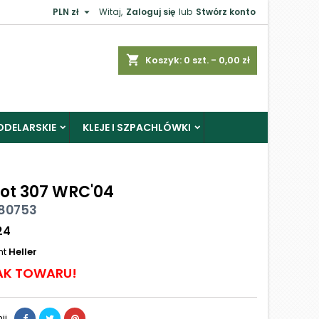

PLN zł
Witaj,
Zaloguj się
lub
Stwórz konto
shopping_cart
Koszyk:
0
szt. - 0,00 zł
ODELARSKIE
KLEJE I SZPACHLÓWKI
ot 307 WRC'04
 80753
24
nt
Heller
AK TOWARU!
ij