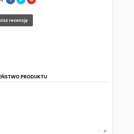
pisz recenzję
ZEŃSTWO PRODUKTU
<
>