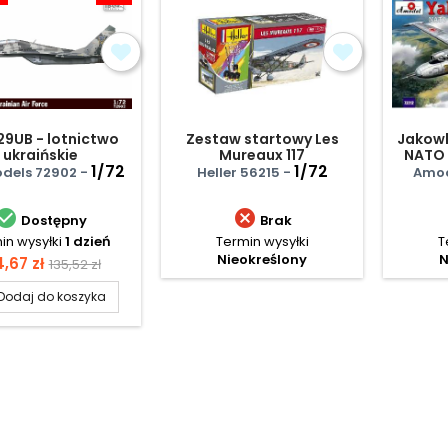
29UB - lotnictwo
Zestaw startowy Les
Jakowl
ukraińskie
Mureaux 117
NATO
1/72
1/72
odels 72902 -
Heller 56215 -
Amod


Dostępny
Brak
in wysyłki
1 dzień
Termin wysyłki
T
Nieokreślony
N
na
Cena
4,67 zł
135,52 zł
podstawowa
Dodaj do koszyka