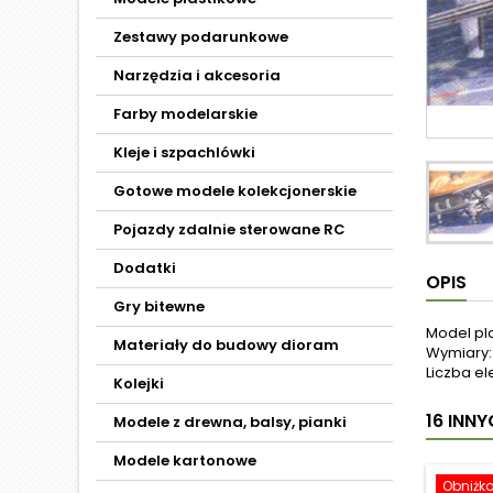
Zestawy podarunkowe
Narzędzia i akcesoria
Farby modelarskie
Kleje i szpachlówki
Gotowe modele kolekcjonerskie
Pojazdy zdalnie sterowane RC
Dodatki
OPIS
Gry bitewne
Model pl
Materiały do budowy dioram
Wymiary:
Liczba e
Kolejki
16 INN
Modele z drewna, balsy, pianki
Modele kartonowe
Obniżk