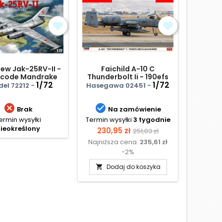
ew Jak-25RV-II -
Faichild A-10 C
Piaggio 
 code Mandrake
Thunderbolt Ii - 190efs
bomb
1/72
Skullbangers
1/72
Specia
el 72212 -
Hasegawa 02451 -


Brak
Na zamówienie
ermin wysyłki
Termin wysyłki
3 tygodnie
Te
ieokreślony
N
Cena
Cena
230,95 zł
251,03 zł
Najniższa cena:
235,61 zł
podstawowa
-2%
Dodaj do koszyka
