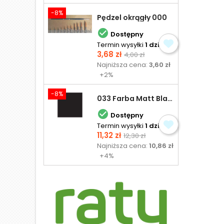
-8%
Pędzel okrągły 000

Dostępny
Termin wysyłki
1 dzień
Cena
Cena
3,68 zł
4,00 zł
podstawowa
Najniższa cena:
3,60 zł
+2%
-8%
033 Farba Matt Black - olejna

Dostępny
Termin wysyłki
1 dzień
Cena
Cena
11,32 zł
12,30 zł
podstawowa
Najniższa cena:
10,86 zł
+4%