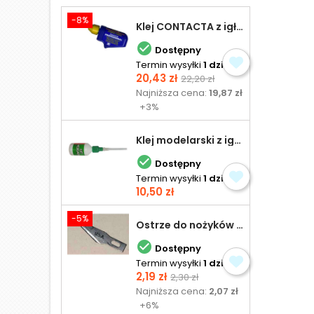
-8%
Klej CONTACTA z igłą do plastiku 25,0 g

Dostępny
Termin wysyłki
1 dzień
Cena
Cena
20,43 zł
22,20 zł
podstawowa
Najniższa cena:
19,87 zł
+3%
Klej modelarski z igłą 30 ml

Dostępny
Termin wysyłki
1 dzień
Cena
10,50 zł
-5%
Ostrze do nożyków Excel

Dostępny
Termin wysyłki
1 dzień
Cena
Cena
2,19 zł
2,30 zł
podstawowa
Najniższa cena:
2,07 zł
+6%