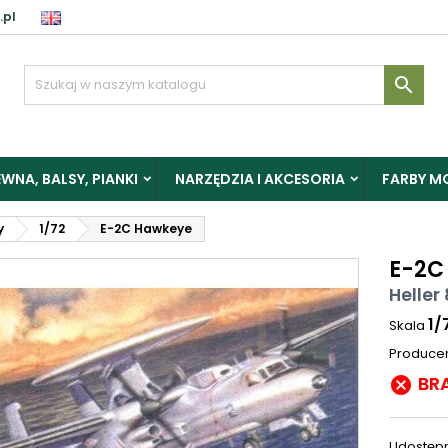
.pl

WNA, BALSY, PIANKI
NARZĘDZIA I AKCESORIA
FARBY M
y
1/72
E-2C Hawkeye
E-2C
Heller
1/
Skala
Produce
BR

Udostępn