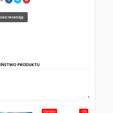
pisz recenzję
ZEŃSTWO PRODUKTU
<
>
Obniżka
-8%