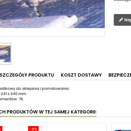
Na
SZCZEGÓŁY PRODUKTU
KOSZT DOSTAWY
BEZPIEC
astikowy do sklejania i pomalowania.
 241 x 340 mm.
lementów: 76.
YCH PRODUKTÓW W TEJ SAMEJ KATEGORII:
a
-8%