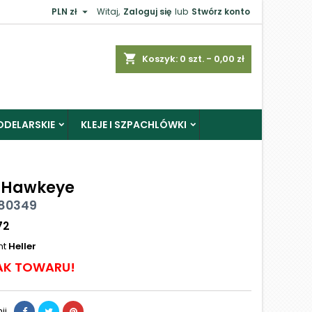

PLN zł
Witaj,
Zaloguj się
lub
Stwórz konto
shopping_cart
Koszyk:
0
szt. - 0,00 zł
ODELARSKIE
KLEJE I SZPACHLÓWKI
 Hawkeye
 80349
72
nt
Heller
AK TOWARU!
ij