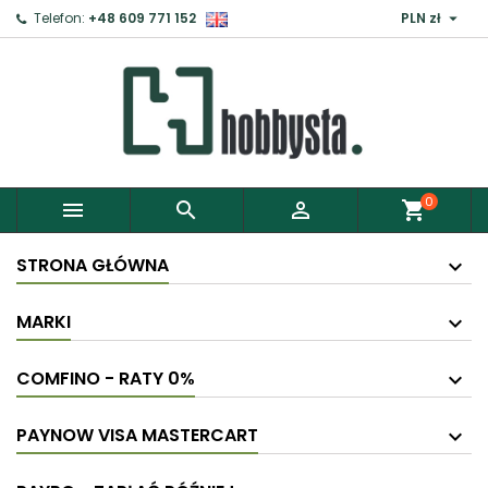

Telefon:
+48 609 771 152
PLN zł
0



shopping_cart
STRONA GŁÓWNA
MARKI
COMFINO - RATY 0%
PAYNOW VISA MASTERCART