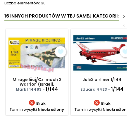
Liczba elementów: 30.
16 INNYCH PRODUKTÓW W TEJ SAMEJ KATEGORII:
>
<
Mirage Iiicj/Cz 'mach 2
Ju 52 airliner 1/144
Warrior' (Israeli,
Argentinian & South A
1/144
1/144
Mark I 14493 -
Eduard 4423 -


Brak
Brak
Termin wysyłki
Nieokreślony
Termin wysyłki
Nieokreślony