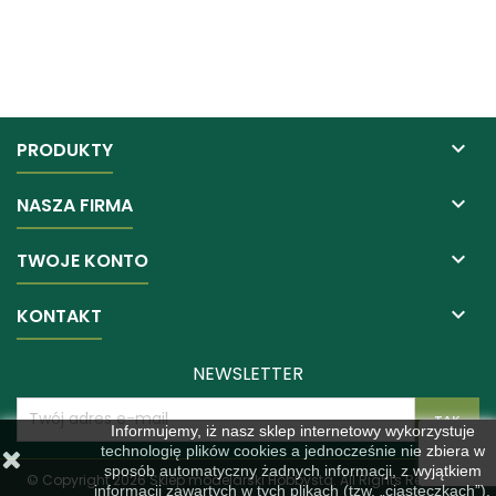

PRODUKTY

NASZA FIRMA

TWOJE KONTO

KONTAKT
NEWSLETTER
Informujemy, iż nasz sklep internetowy wykorzystuje
technologię plików cookies a jednocześnie nie zbiera w
sposób automatyczny żadnych informacji, z wyjątkiem
© Copyright 2026 Sklep modelarski Hobbysta. All Rights Reserved.
informacji zawartych w tych plikach (tzw. „ciasteczkach”).