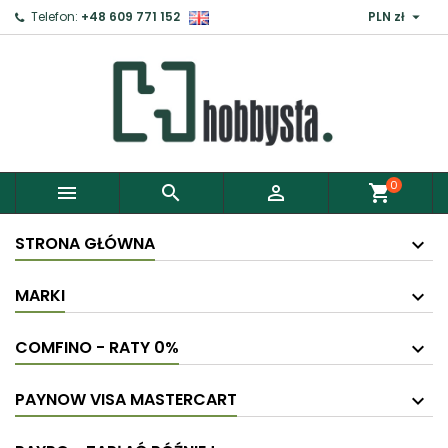

Telefon:
+48 609 771 152
PLN zł
0



shopping_cart
STRONA GŁÓWNA
MARKI
COMFINO - RATY 0%
PAYNOW VISA MASTERCART