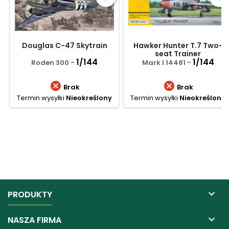
Douglas C-47 Skytrain
Hawker Hunter T.7 Two-
seat Trainer
1/144
1/144
Roden 300 -
Mark I 14481 -


Brak
Brak
Termin wysyłki
Nieokreślony
Termin wysyłki
Nieokreślony

PRODUKTY

NASZA FIRMA