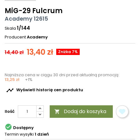
MiG-29 Fulcrum
Academy 12615
1/144
Skala
Producent
Academy
13,40 zł
14,40 zł
Zniżka 7%
Najniższa cena w ciągu 30 dni przed aktualną promocją:
13,25 zł
+1%

Wyświetl historię cen produktu
Dodaj do koszyka
Ilość


Dostępny
Termin wysyłki
1 dzień