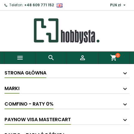

Telefon:
+48 609 771 152
PLN zł
0



shopping_cart
STRONA GŁÓWNA
MARKI
COMFINO - RATY 0%
PAYNOW VISA MASTERCART