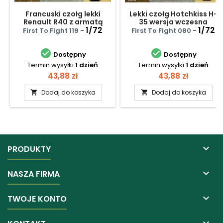
Francuski czołg lekki
Lekki czołg Hotchkiss H-
Renault R40 z armatą
35 wersja wczesna
SA38
1/72
1/72
First To Fight 119 -
First To Fight 080 -


Dostępny
Dostępny
Termin wysyłki
1 dzień
Termin wysyłki
1 dzień
Cena
Cena
43,88 zł
43,88 zł
Dodaj do koszyka
Dodaj do koszyka



PRODUKTY

NASZA FIRMA

TWOJE KONTO
