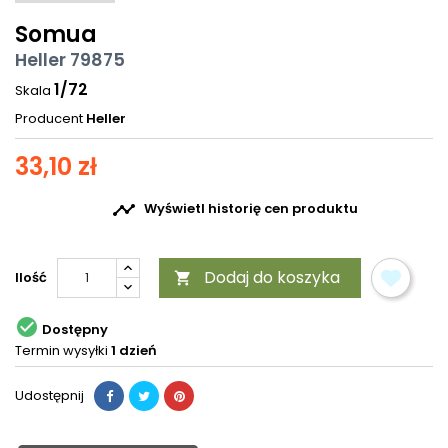
Somua
Heller 79875
1/72
Skala
Producent
Heller
33,10 zł

Wyświetl historię cen produktu
Dodaj do koszyka
Ilość


Dostępny
Termin wysyłki
1 dzień
Udostępnij