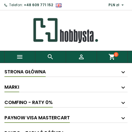

Telefon:
+48 609 771 152
PLN zł
0



shopping_cart
STRONA GŁÓWNA
MARKI
COMFINO - RATY 0%
PAYNOW VISA MASTERCART