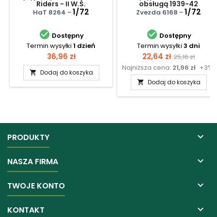
Riders - II W.Ś.
obsługą 1939-42
1/72
1/72
HaT 8264 -
Zvezda 6168 -


Dostępny
Dostępny
Termin wysyłki
1 dzień
Termin wysyłki
3 dni
Cena
Cena
Cena
36,96 zł
22,64 zł
25,16 zł
Najniższa cena:
21,96 zł
+3%
podstawow
Dodaj do koszyka

Dodaj do koszyka


PRODUKTY

NASZA FIRMA

TWOJE KONTO

KONTAKT