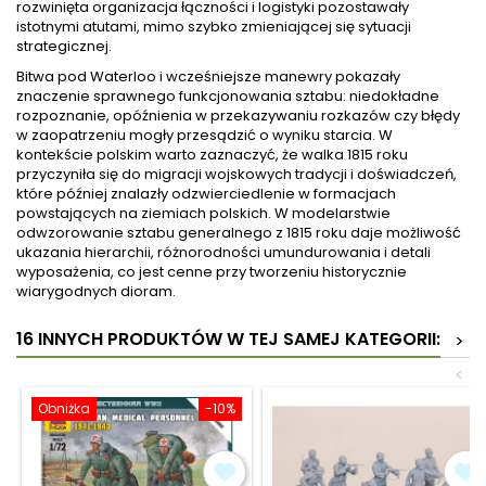
rozwinięta organizacja łączności i logistyki pozostawały
istotnymi atutami, mimo szybko zmieniającej się sytuacji
strategicznej.
Bitwa pod Waterloo i wcześniejsze manewry pokazały
znaczenie sprawnego funkcjonowania sztabu: niedokładne
rozpoznanie, opóźnienia w przekazywaniu rozkazów czy błędy
w zaopatrzeniu mogły przesądzić o wyniku starcia. W
kontekście polskim warto zaznaczyć, że walka 1815 roku
przyczyniła się do migracji wojskowych tradycji i doświadczeń,
które później znalazły odzwierciedlenie w formacjach
powstających na ziemiach polskich. W modelarstwie
odwzorowanie sztabu generalnego z 1815 roku daje możliwość
ukazania hierarchii, różnorodności umundurowania i detali
wyposażenia, co jest cenne przy tworzeniu historycznie
wiarygodnych dioram.
16 INNYCH PRODUKTÓW W TEJ SAMEJ KATEGORII:
>
<
Obniżka
-10%