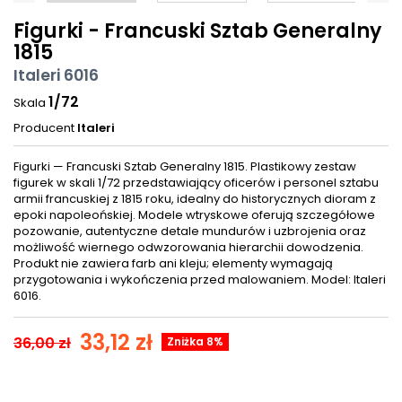
Figurki - Francuski Sztab Generalny
1815
Italeri 6016
1/72
Skala
Producent
Italeri
Figurki — Francuski Sztab Generalny 1815. Plastikowy zestaw
figurek w skali 1/72 przedstawiający oficerów i personel sztabu
armii francuskiej z 1815 roku, idealny do historycznych dioram z
epoki napoleońskiej. Modele wtryskowe oferują szczegółowe
pozowanie, autentyczne detale mundurów i uzbrojenia oraz
możliwość wiernego odwzorowania hierarchii dowodzenia.
Produkt nie zawiera farb ani kleju; elementy wymagają
przygotowania i wykończenia przed malowaniem. Model: Italeri
6016.
33,12 zł
36,00 zł
Zniżka 8%