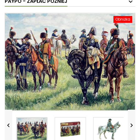
PAYPO - ZAPŁAĆ PÓŹNIEJ
Obniżka

