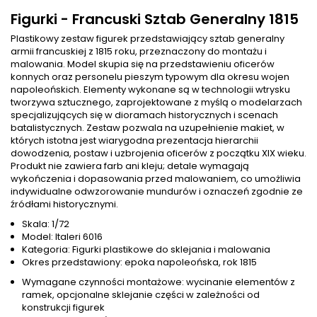
Figurki - Francuski Sztab Generalny 1815
Plastikowy zestaw figurek przedstawiający sztab generalny
armii francuskiej z 1815 roku, przeznaczony do montażu i
malowania. Model skupia się na przedstawieniu oficerów
konnych oraz personelu pieszym typowym dla okresu wojen
napoleońskich. Elementy wykonane są w technologii wtrysku
tworzywa sztucznego, zaprojektowane z myślą o modelarzach
specjalizujących się w dioramach historycznych i scenach
batalistycznych. Zestaw pozwala na uzupełnienie makiet, w
których istotna jest wiarygodna prezentacja hierarchii
dowodzenia, postaw i uzbrojenia oficerów z początku XIX wieku.
Produkt nie zawiera farb ani kleju; detale wymagają
wykończenia i dopasowania przed malowaniem, co umożliwia
indywidualne odwzorowanie mundurów i oznaczeń zgodnie ze
źródłami historycznymi.
Skala: 1/72
Model: Italeri 6016
Kategoria: Figurki plastikowe do sklejania i malowania
Okres przedstawiony: epoka napoleońska, rok 1815
Wymagane czynności montażowe: wycinanie elementów z
ramek, opcjonalne sklejanie części w zależności od
konstrukcji figurek