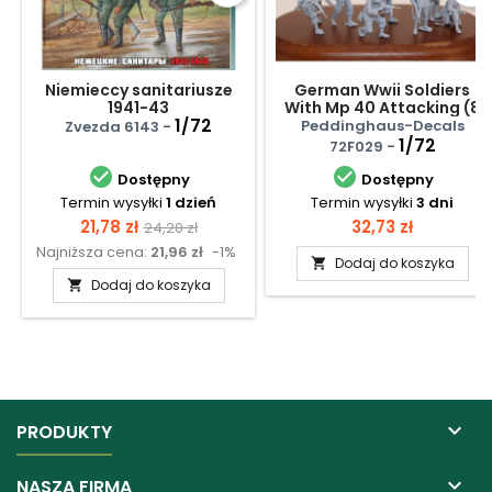
Niemieccy sanitariusze
German Wwii Soldiers
1941-43
With Mp 40 Attacking (8
1/72
Figures)
Peddinghaus-Decals
Zvezda 6143 -
1/72
72F029 -


Dostępny
Dostępny
Termin wysyłki
1 dzień
Termin wysyłki
3 dni
Cena
Cena
Cena
21,78 zł
32,73 zł
24,20 zł
Najniższa cena:
21,96 zł
-1%
podstawowa
Dodaj do koszyka

Dodaj do koszyka


PRODUKTY

NASZA FIRMA