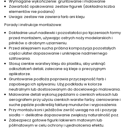
Wymagane wykończenie: gruntowanie i malowanie
Zawartość opakowania: zestaw figurek (dokładna liczba
elementów nie podana)
Uwaga: zestaw nie zawiera farb ani kleju
Porady i instrukcje montażowe:
Dokładnie usuń nadlewki i pozostałości po łączeniach formy
przed montażem, używając ostrych noży modelarskich i
pilników o drobnym uziarnieniu.
Przed sklejaniem sucha próbna kompozycja pozostałych
części ułatwi dopasowanie i uniknięcie nadmiernego
szlifowania.
Stosuj cienkie warstwy kleju do plastiku, aby uniknąć
odkształceń detali; zalecane są kleje o precyzyjnym
aplikatorze.
Gruntowanie podłoża poprawia przyczepność farb i
zapobiega ich spływaniu. Użyj podkładu w kolorze
neutralnym lub dostosowanym do docelowego malowania.
Malowanie detali wykonuj pędzlami o cienkich włosach lub
aerografem przy użyciu cienkich warstw farby; cieniowanie i
suche pędzle podkreślą fakturę mundurów i wyposażenia.
Przy montażu koni i jeźdźców zwróć uwagę na oś i pozycję
siodła — delikatne dopasowanie zwiększy naturalność poz.
Zabezpiecz gotowe figurki lakierem matowym lub
półmatowym w celu ochrony i ujednolicenia efektu.