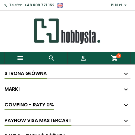

Telefon:
+48 609 771 152
PLN zł
0



shopping_cart
STRONA GŁÓWNA
MARKI
COMFINO - RATY 0%
PAYNOW VISA MASTERCART