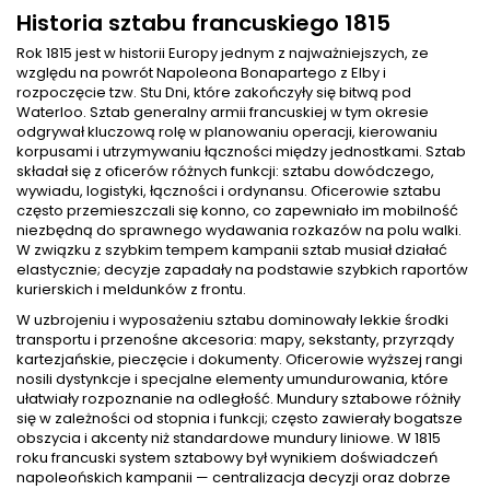
Historia sztabu francuskiego 1815
Rok 1815 jest w historii Europy jednym z najważniejszych, ze
względu na powrót Napoleona Bonapartego z Elby i
rozpoczęcie tzw. Stu Dni, które zakończyły się bitwą pod
Waterloo. Sztab generalny armii francuskiej w tym okresie
odgrywał kluczową rolę w planowaniu operacji, kierowaniu
korpusami i utrzymywaniu łączności między jednostkami. Sztab
składał się z oficerów różnych funkcji: sztabu dowódczego,
wywiadu, logistyki, łączności i ordynansu. Oficerowie sztabu
często przemieszczali się konno, co zapewniało im mobilność
niezbędną do sprawnego wydawania rozkazów na polu walki.
W związku z szybkim tempem kampanii sztab musiał działać
elastycznie; decyzje zapadały na podstawie szybkich raportów
kurierskich i meldunków z frontu.
W uzbrojeniu i wyposażeniu sztabu dominowały lekkie środki
transportu i przenośne akcesoria: mapy, sekstanty, przyrządy
kartezjańskie, pieczęcie i dokumenty. Oficerowie wyższej rangi
nosili dystynkcje i specjalne elementy umundurowania, które
ułatwiały rozpoznanie na odległość. Mundury sztabowe różniły
się w zależności od stopnia i funkcji; często zawierały bogatsze
obszycia i akcenty niż standardowe mundury liniowe. W 1815
roku francuski system sztabowy był wynikiem doświadczeń
napoleońskich kampanii — centralizacja decyzji oraz dobrze