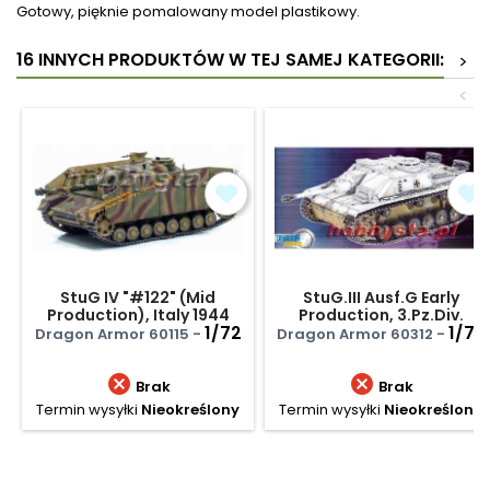
Gotowy, pięknie pomalowany model plastikowy.
16 INNYCH PRODUKTÓW W TEJ SAMEJ KATEGORII:
>
<
StuG IV "#122" (Mid
StuG.III Ausf.G Early
Production), Italy 1944
Production, 3.Pz.Div.
1/72
'Totenkopf', Ukraine
1/72
Dragon Armor 60115 -
Dragon Armor 60312 -


Brak
Brak
Termin wysyłki
Nieokreślony
Termin wysyłki
Nieokreślony