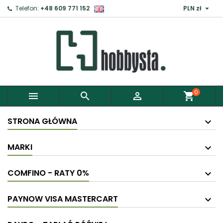

Telefon:
+48 609 771 152
PLN zł
0



shopping_cart
STRONA GŁÓWNA
MARKI
COMFINO - RATY 0%
PAYNOW VISA MASTERCART