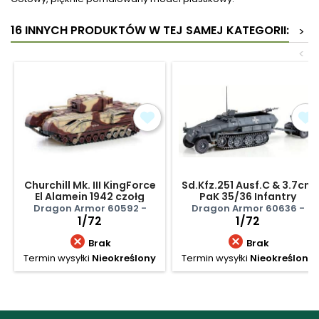
16 INNYCH PRODUKTÓW W TEJ SAMEJ KATEGORII:
>
<
Churchill Mk. III KingForce
Sd.Kfz.251 Ausf.C & 3.7cm
El Alamein 1942 czołg
PaK 35/36 Infantry
brytyjski
Division Grossdeuts
Dragon Armor 60592 -
Dragon Armor 60636 -
1/72
1/72


Brak
Brak
Termin wysyłki
Nieokreślony
Termin wysyłki
Nieokreślony