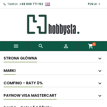

Telefon:
+48 609 771 152
PLN zł
0



shopping_cart
STRONA GŁÓWNA
MARKI
COMFINO - RATY 0%
PAYNOW VISA MASTERCART