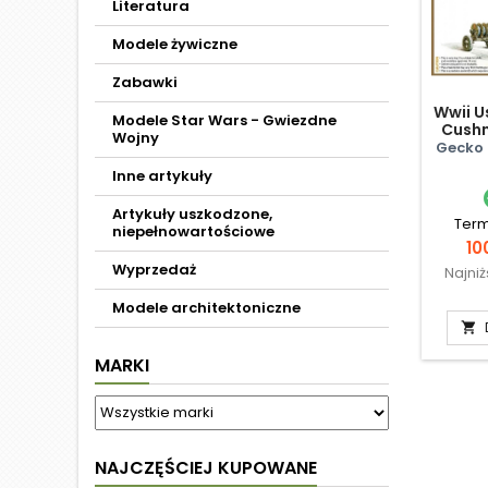
Literatura
Modele żywiczne
Zabawki
Wwii U
Modele Star Wars - Gwiezdne
Cush
Wojny
And Ca
Gecko
Inne artykuły
Artykuły uszkodzone,
Term
niepełnowartościowe
Ce
10
Wyprzedaż
Najni
Modele architektoniczne

MARKI
NAJCZĘŚCIEJ KUPOWANE