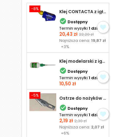
-8%
Klej CONTACTA z igłą do plastiku 25,0 g

Dostępny
Termin wysyłki
1 dzień
Cena
Cena
20,43 zł
22,20 zł
podstawowa
Najniższa cena:
19,87 zł
+3%
Klej modelarski z igłą 30 ml

Dostępny
Termin wysyłki
1 dzień
Cena
10,50 zł
-5%
Ostrze do nożyków Excel

Dostępny
Termin wysyłki
1 dzień
Cena
Cena
2,19 zł
2,30 zł
podstawowa
Najniższa cena:
2,07 zł
+6%