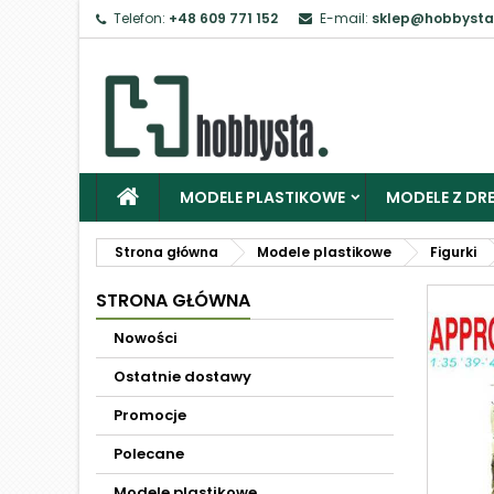
Telefon:
+48 609 771 152
E-mail:
sklep@hobbysta
MODELE PLASTIKOWE
MODELE Z DRE
Strona główna
Modele plastikowe
Figurki
STRONA GŁÓWNA
Nowości
Ostatnie dostawy
Promocje
Polecane
Modele plastikowe