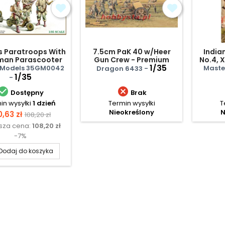
s Paratroops With
7.5cm PaK 40 w/Heer
India
man Parascooter
Gun Crew - Premium
No.4, X
ble Reel Cart (Set
Edition
1/35
 Models 35GM0042
Master
Dragon 6433 -
2)
1/35
-


Dostępny
Brak
in wysyłki
1 dzień
Termin wysyłki
T
Nieokreślony
N
na
Cena
0,63 zł
108,20 zł
ższa cena:
108,20 zł
podstawowa
-7%
Dodaj do koszyka