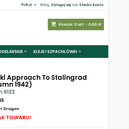

PLN zł
Witaj,
Zaloguj się
lub
Stwórz konto
shopping_cart
Koszyk:
0
szt. - 0,00 zł
ODELARSKIE
KLEJE I SZPACHLÓWKI
rki Approach To Stalingrad
umn 1942)
n 6122
35
nt
Dragon
AK TOWARU!