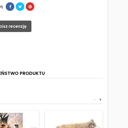
ij
pisz recenzję
ZEŃSTWO PRODUKTU
<
>