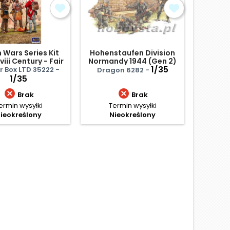
n Wars Series Kit
Hohenstaufen Division
Sowie
viii Century - Fair
Normandy 1944 (Gen 2)
120
Exchange
1/35
 Box LTD 35222 -
Dragon 6282 -
Zvez
1/35


Brak
Brak
ermin wysyłki
Termin wysyłki
Te
ieokreślony
Nieokreślony
N