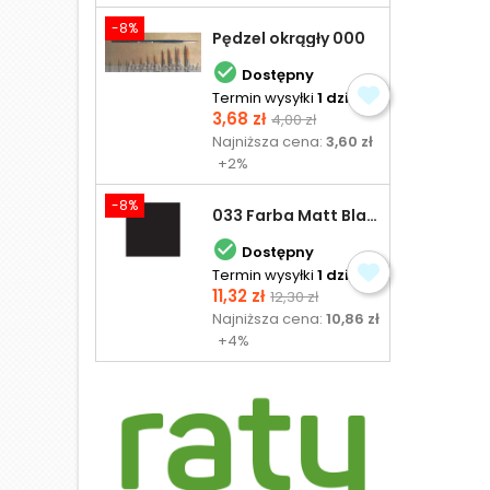
-8%
Pędzel okrągły 000

Dostępny
Termin wysyłki
1 dzień
Cena
Cena
3,68 zł
4,00 zł
podstawowa
Najniższa cena:
3,60 zł
+2%
-8%
033 Farba Matt Black - olejna

Dostępny
Termin wysyłki
1 dzień
Cena
Cena
11,32 zł
12,30 zł
podstawowa
Najniższa cena:
10,86 zł
+4%