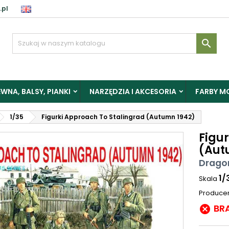
.pl

WNA, BALSY, PIANKI
NARZĘDZIA I AKCESORIA
FARBY M
1/35
Figurki Approach To Stalingrad (Autumn 1942)
Figu
(Aut
Drago
1/
Skala
Produce
BR
