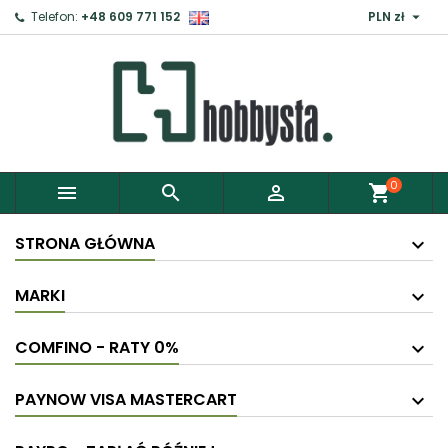

Telefon:
+48 609 771 152
PLN zł
0



shopping_cart
STRONA GŁÓWNA
MARKI
COMFINO - RATY 0%
PAYNOW VISA MASTERCART