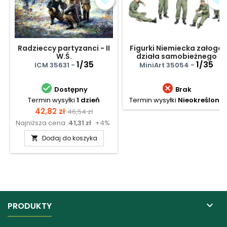
Radzieccy partyzanci - II
Figurki Niemiecka załoga
W.Ś.
działa samobieżnego
1/35
1/35
ICM 35631 -
MiniArt 35054 -


Dostępny
Brak
Termin wysyłki
1 dzień
Termin wysyłki
Nieokreślony
Cena
Cena
42,82 zł
46,54 zł
Najniższa cena:
41,31 zł
+4%
podstawowa
Dodaj do koszyka


PRODUKTY