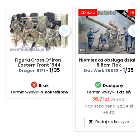
<
Obniżka
-8%
Figurki Cross Of Iron -
Niemiecka obsługa działa
Eastern Front 1944
8,8cm Flak
1/35
1/35
Dragon 6171 -
Das Werk 35038 -


Brak
Dostępny
Termin wysyłki
Nieokreślony
Termin wysyłki
1 dzień
Cena
Cena
36,71 zł
39,90 zł
Najniższa cena:
22,34 zł
podstawow
+64%
Dodaj do koszyka
