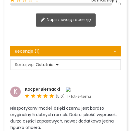
0
Napisz swoją recenzję
Recenzje (1)
Sortuj wg:
Ostatnie
Kacper Biernacki
K
(5.0)
17 lat-s-temu
Niespotykany model, dzięki czemu jest bardzo
oryginalny 5 dobrych ramek. Dobra jakość wyprasek,
durzo części zapasowych, nawet dodatkowo jedna
figurka oficera.