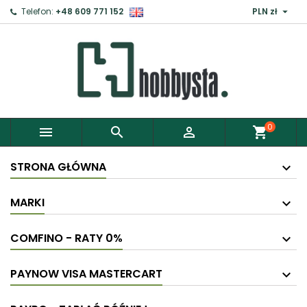

Telefon:
+48 609 771 152
PLN zł
0



shopping_cart
STRONA GŁÓWNA
MARKI
COMFINO - RATY 0%
PAYNOW VISA MASTERCART