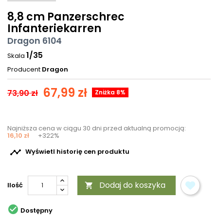
8,8 cm Panzerschrec
Infanteriekarren
Dragon 6104
1/35
Skala
Producent
Dragon
67,99 zł
73,90 zł
Zniżka 8%
Najniższa cena w ciągu 30 dni przed aktualną promocją:
16,10 zł
+322%

Wyświetl historię cen produktu
Dodaj do koszyka
Ilość


Dostępny