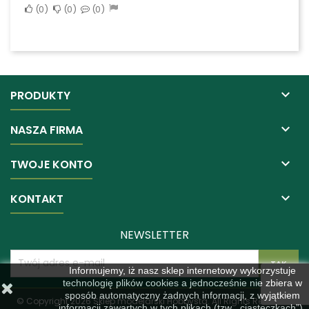
0
0
0

PRODUKTY

NASZA FIRMA

TWOJE KONTO

KONTAKT
NEWSLETTER
Informujemy, iż nasz sklep internetowy wykorzystuje
technologię plików cookies a jednocześnie nie zbiera w
sposób automatyczny żadnych informacji, z wyjątkiem
© Copyright 2026 Sklep modelarski Hobbysta. All Rights Reserved.
informacji zawartych w tych plikach (tzw. „ciasteczkach”).