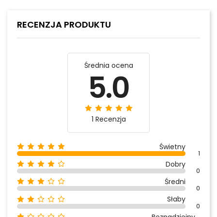
RECENZJA PRODUKTU
Średnia ocena
5.0
1 Recenzja
Świetny
1
Dobry
0
Średni
0
Słaby
0
Beznadziejny