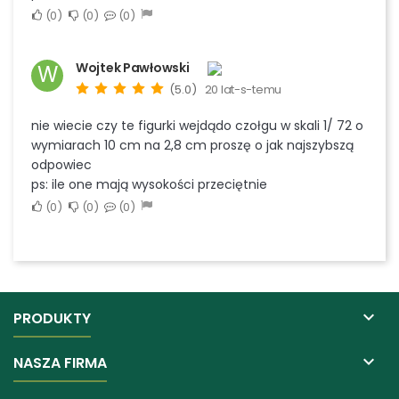
0
0
0
Wojtek Pawłowski
W
(5.0)
20 lat-s-temu
nie wiecie czy te figurki wejdądo czołgu w skali 1/ 72 o
wymiarach 10 cm na 2,8 cm proszę o jak najszybszą
odpowiec
ps: ile one mają wysokości przeciętnie
0
0
0

PRODUKTY

NASZA FIRMA