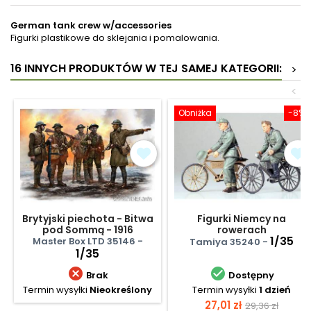
German tank crew w/accessories
Figurki plastikowe do sklejania i pomalowania.
16 INNYCH PRODUKTÓW W TEJ SAMEJ KATEGORII:
>
<
Obniżka
-8%
Brytyjski piechota - Bitwa
Figurki Niemcy na
pod Sommą - 1916
rowerach
1/35
Master Box LTD 35146 -
Tamiya 35240 -
1/35


Brak
Dostępny
Termin wysyłki
Nieokreślony
Termin wysyłki
1 dzień
Cena
Cena
27,01 zł
29,36 zł