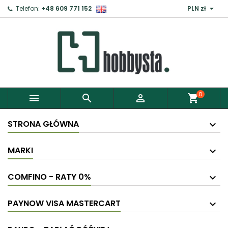

Telefon:
+48 609 771 152
PLN zł
0



shopping_cart
STRONA GŁÓWNA
MARKI
COMFINO - RATY 0%
PAYNOW VISA MASTERCART