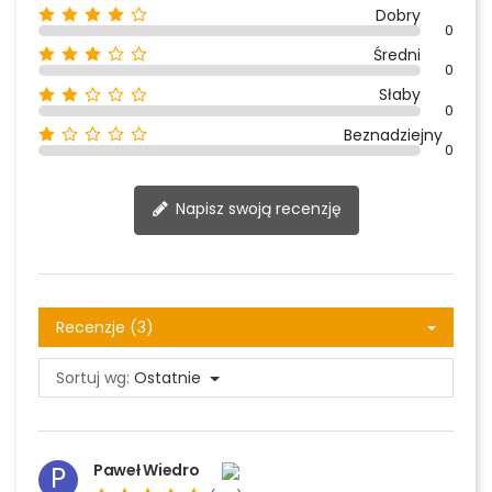
Dobry
0
Średni
0
Słaby
0
Beznadziejny
0
Napisz swoją recenzję
Recenzje (3)
Sortuj wg:
Ostatnie
Paweł Wiedro
P