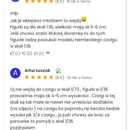
(5.0)
19 lat-s-temu
odp.
Jak je wklepiesz młotkiem to wejdą
Figurki są dla skali 1:35, wielkość mają ok 5-6 cm.
Jeśli chcesz zrobić REALNĄ dioramkę to do tych
figurek radzę poszukać modelu niemieckiego czołgu
w skali 1:35
0
0
0
Artur Łuczak
A
(5.0)
20 lat-s-temu
Oj nie wejdą do czołgu w skali 1/72 , figurki w 1/35
przecietnie maja ok 4-5 cm wysokości . Czołgi w tej
skali są tak małe że nawet nie umieścisz dodtaków
(na zdjęciu ) na czołgu bo poprostu np beczka bedzie
wysoka jak 3/4 czołgu , ja jush chcesz sie brac za
pancerke to pomyśl o skali 1/35
pozdrawiam