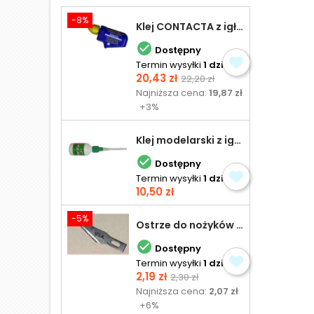
-8%
Klej CONTACTA z igłą do plastiku 25,0 g

Dostępny
Termin wysyłki
1 dzień
Cena
Cena
20,43 zł
22,20 zł
podstawowa
Najniższa cena:
19,87 zł
+3%
Klej modelarski z igłą 30 ml

Dostępny
Termin wysyłki
1 dzień
Cena
10,50 zł
-5%
Ostrze do nożyków Excel

Dostępny
Termin wysyłki
1 dzień
Cena
Cena
2,19 zł
2,30 zł
podstawowa
Najniższa cena:
2,07 zł
+6%