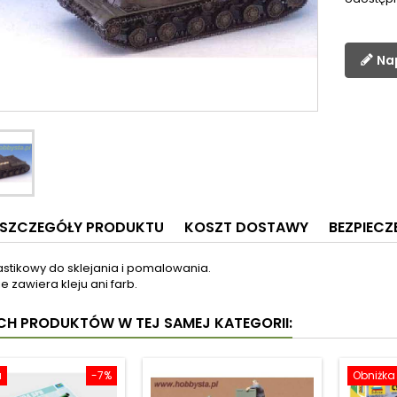
Na
SZCZEGÓŁY PRODUKTU
KOSZT DOSTAWY
BEZPIEC
astikowy do sklejania i pomalowania.
e zawiera kleju ani farb.
YCH PRODUKTÓW W TEJ SAMEJ KATEGORII:
a
-7%
Obniżka