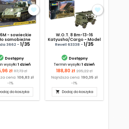
6M - sowieckie
W.O.T. 8 Bm-13-16
SU-152 
ło samobieżne
Katyusha/Cargo - Model
dział
1/35
Set
1/35
kw
Bronco 
da 3662 -
Revell 63338 -


Dostępny
Dostępny
n wysyłki
1 dzień
Termin wysyłki
1 dzień
Te
N
na
Cena
Cena
Cena
,96 zł
188,80 zł
117,73 zł
205,22 zł
sza cena:
106,83 zł
Najniższa cena:
190,35 zł
podstawowa
podstawowa
-1%
-1%
odaj do koszyka
Dodaj do koszyka
