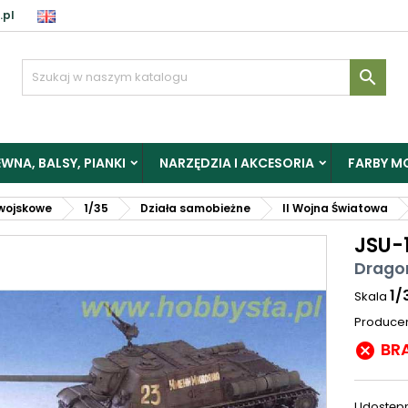
.pl

WNA, BALSY, PIANKI
NARZĘDZIA I AKCESORIA
FARBY M
wojskowe
1/35
Działa samobieżne
II Wojna Światowa
JSU-
Drago
1/
Skala
Produce
BR

Udostępn