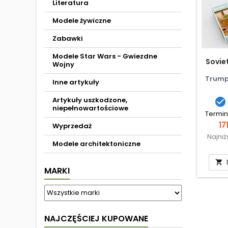
Literatura
Modele żywiczne
Zabawki
Modele Star Wars - Gwiezdne
Sovie
Wojny
Trump
Inne artykuły
Artykuły uszkodzone,

niepełnowartościowe
Termin
C
17
Wyprzedaż
Najni
Modele architektoniczne

MARKI
NAJCZĘŚCIEJ KUPOWANE