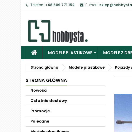
Telefon:
+48 609 771 152
E-mail:
sklep@hobbysta
MODELE PLASTIKOWE
MODELE Z DRE
Strona główna
Modele plastikowe
Pojazdy 
STRONA GŁÓWNA
Nowości
Ostatnie dostawy
Promocje
Polecane
Modele plastikowe