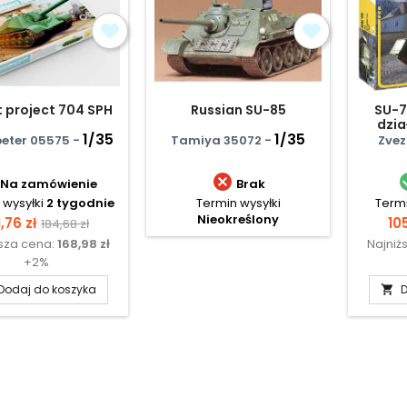
t project 704 SPH
Russian SU-85
SU-7
dzia
1/35
1/35
eter 05575 -
Tamiya 35072 -
Zvez

Na zamówienie
Brak
 wysyłki
2 tygodnie
Termin wysyłki
Termi
Nieokreślony
ena
Cena
Ce
1,76 zł
105
184,68 zł
ższa cena:
168,98 zł
Najniż
podstawowa
+2%
Dodaj do koszyka
D
