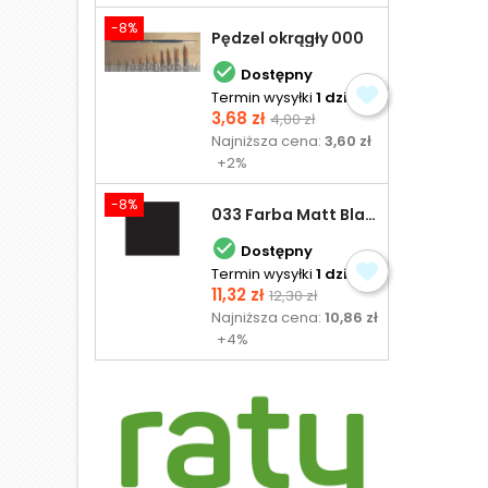
-8%
Pędzel okrągły 000

Dostępny
Termin wysyłki
1 dzień
Cena
Cena
3,68 zł
4,00 zł
podstawowa
Najniższa cena:
3,60 zł
+2%
-8%
033 Farba Matt Black - olejna

Dostępny
Termin wysyłki
1 dzień
Cena
Cena
11,32 zł
12,30 zł
podstawowa
Najniższa cena:
10,86 zł
+4%