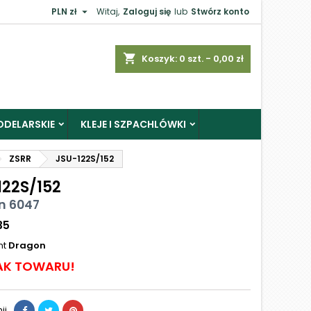

PLN zł
Witaj,
Zaloguj się
lub
Stwórz konto
shopping_cart
Koszyk:
0
szt. - 0,00 zł
ODELARSKIE
KLEJE I SZPACHLÓWKI
ZSRR
JSU-122S/152
122S/152
n 6047
35
nt
Dragon
AK TOWARU!
ij