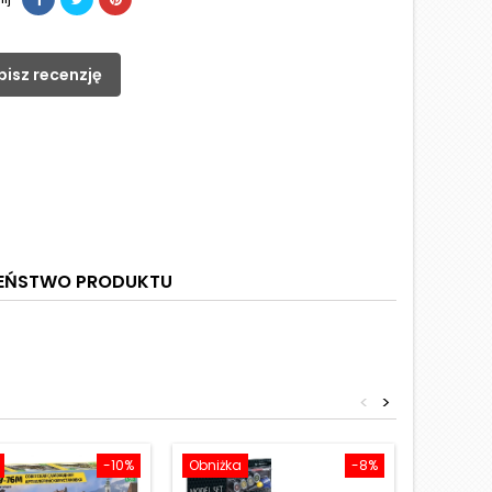
pisz recenzję
ZEŃSTWO PRODUKTU
<
>
-10%
Obniżka
-8%