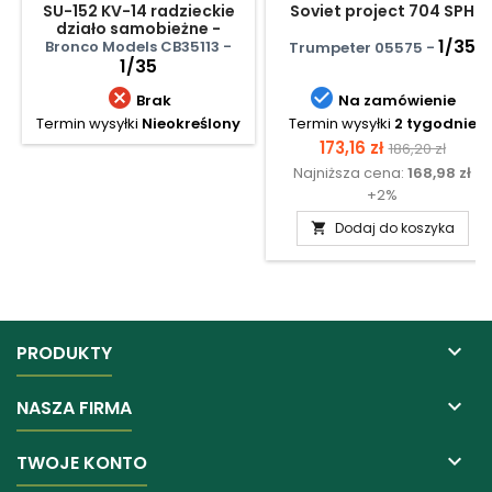
SU-152 KV-14 radzieckie
Soviet project 704 SPH
działo samobieżne -
kwiecień 1943
1/35
Bronco Models CB35113 -
Trumpeter 05575 -
1/35


Brak
Na zamówienie
Termin wysyłki
Nieokreślony
Termin wysyłki
2 tygodnie
Cena
Cena
173,16 zł
186,20 zł
Najniższa cena:
168,98 zł
podstawow
+2%
Dodaj do koszyka


PRODUKTY

NASZA FIRMA

TWOJE KONTO