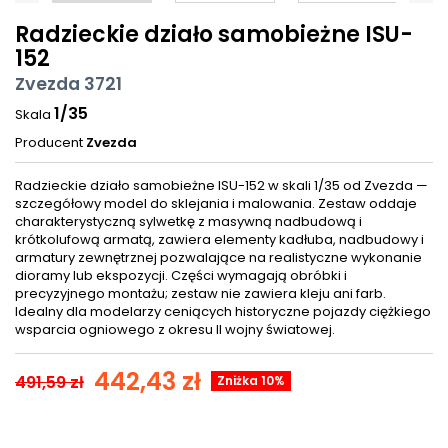
Radzieckie działo samobieżne ISU-
152
Zvezda 3721
1/35
Skala
Producent
Zvezda
Radzieckie działo samobieżne ISU-152 w skali 1/35 od Zvezda —
szczegółowy model do sklejania i malowania. Zestaw oddaje
charakterystyczną sylwetkę z masywną nadbudową i
krótkolufową armatą, zawiera elementy kadłuba, nadbudowy i
armatury zewnętrznej pozwalające na realistyczne wykonanie
dioramy lub ekspozycji. Części wymagają obróbki i
precyzyjnego montażu; zestaw nie zawiera kleju ani farb.
Idealny dla modelarzy ceniących historyczne pojazdy ciężkiego
wsparcia ogniowego z okresu II wojny światowej.
442,43 zł
491,59 zł
Zniżka 10%