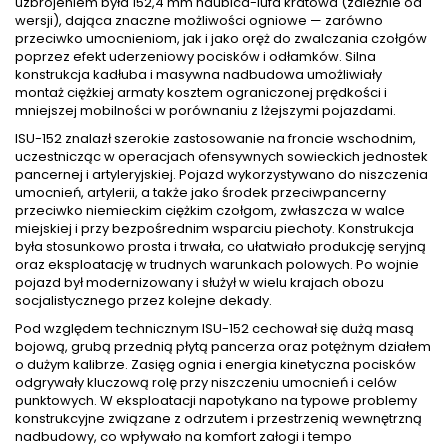
uzbrojeniem była 152,4 mm haubica-lufa kratowa (zależnie od
wersji), dająca znaczne możliwości ogniowe — zarówno
przeciwko umocnieniom, jak i jako oręż do zwalczania czołgów
poprzez efekt uderzeniowy pocisków i odłamków. Silna
konstrukcja kadłuba i masywna nadbudowa umożliwiały
montaż ciężkiej armaty kosztem ograniczonej prędkości i
mniejszej mobilności w porównaniu z lżejszymi pojazdami.
ISU-152 znalazł szerokie zastosowanie na froncie wschodnim,
uczestnicząc w operacjach ofensywnych sowieckich jednostek
pancernej i artyleryjskiej. Pojazd wykorzystywano do niszczenia
umocnień, artylerii, a także jako środek przeciwpancerny
przeciwko niemieckim ciężkim czołgom, zwłaszcza w walce
miejskiej i przy bezpośrednim wsparciu piechoty. Konstrukcja
była stosunkowo prosta i trwała, co ułatwiało produkcję seryjną
oraz eksploatację w trudnych warunkach polowych. Po wojnie
pojazd był modernizowany i służył w wielu krajach obozu
socjalistycznego przez kolejne dekady.
Pod względem technicznym ISU-152 cechował się dużą masą
bojową, grubą przednią płytą pancerza oraz potężnym działem
o dużym kalibrze. Zasięg ognia i energia kinetyczna pocisków
odgrywały kluczową rolę przy niszczeniu umocnień i celów
punktowych. W eksploatacji napotykano na typowe problemy
konstrukcyjne związane z odrzutem i przestrzenią wewnętrzną
nadbudowy, co wpływało na komfort załogi i tempo