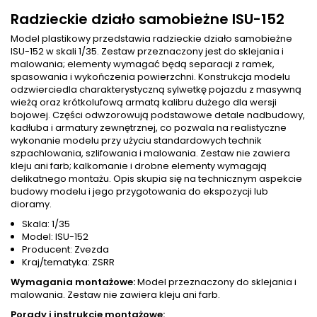
Radzieckie działo samobieżne ISU-152
Model plastikowy przedstawia radzieckie działo samobieżne
ISU-152 w skali 1/35. Zestaw przeznaczony jest do sklejania i
malowania; elementy wymagać będą separacji z ramek,
spasowania i wykończenia powierzchni. Konstrukcja modelu
odzwierciedla charakterystyczną sylwetkę pojazdu z masywną
wieżą oraz krótkolufową armatą kalibru dużego dla wersji
bojowej. Części odwzorowują podstawowe detale nadbudowy,
kadłuba i armatury zewnętrznej, co pozwala na realistyczne
wykonanie modelu przy użyciu standardowych technik
szpachlowania, szlifowania i malowania. Zestaw nie zawiera
kleju ani farb; kalkomanie i drobne elementy wymagają
delikatnego montażu. Opis skupia się na technicznym aspekcie
budowy modelu i jego przygotowania do ekspozycji lub
dioramy.
Skala: 1/35
Model: ISU-152
Producent: Zvezda
Kraj/tematyka: ZSRR
Wymagania montażowe:
Model przeznaczony do sklejania i
malowania. Zestaw nie zawiera kleju ani farb.
Porady i instrukcje montażowe: