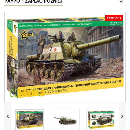
PAYPO - ZAPŁAĆ PÓŹNIEJ
Obniżka

