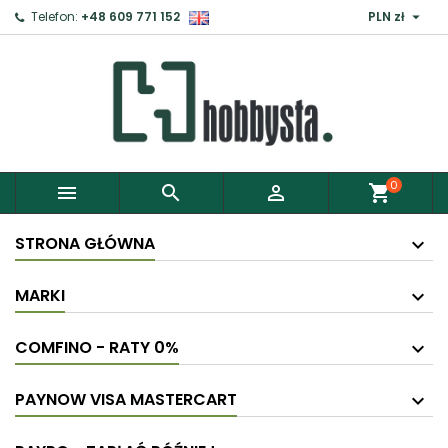

Telefon:
+48 609 771 152
PLN zł
0



shopping_cart
STRONA GŁÓWNA
MARKI
COMFINO - RATY 0%
PAYNOW VISA MASTERCART