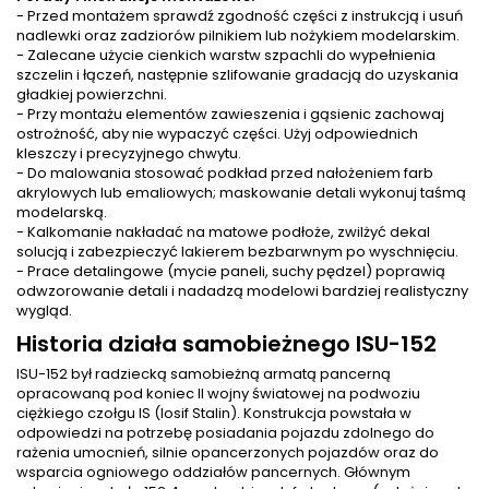
- Przed montażem sprawdź zgodność części z instrukcją i usuń
nadlewki oraz zadziorów pilnikiem lub nożykiem modelarskim.
- Zalecane użycie cienkich warstw szpachli do wypełnienia
szczelin i łączeń, następnie szlifowanie gradacją do uzyskania
gładkiej powierzchni.
- Przy montażu elementów zawieszenia i gąsienic zachowaj
ostrożność, aby nie wypaczyć części. Użyj odpowiednich
kleszczy i precyzyjnego chwytu.
- Do malowania stosować podkład przed nałożeniem farb
akrylowych lub emaliowych; maskowanie detali wykonuj taśmą
modelarską.
- Kalkomanie nakładać na matowe podłoże, zwilżyć dekal
solucją i zabezpieczyć lakierem bezbarwnym po wyschnięciu.
- Prace detalingowe (mycie paneli, suchy pędzel) poprawią
odwzorowanie detali i nadadzą modelowi bardziej realistyczny
wygląd.
Historia działa samobieżnego ISU-152
ISU-152 był radziecką samobieżną armatą pancerną
opracowaną pod koniec II wojny światowej na podwoziu
ciężkiego czołgu IS (Iosif Stalin). Konstrukcja powstała w
odpowiedzi na potrzebę posiadania pojazdu zdolnego do
rażenia umocnień, silnie opancerzonych pojazdów oraz do
wsparcia ogniowego oddziałów pancernych. Głównym