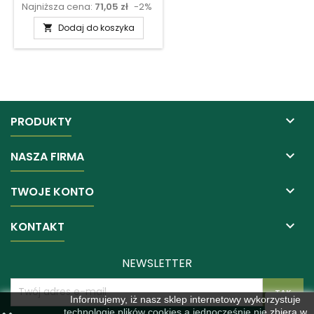
Najniższa cena:
71,05 zł
-2%
podstawowa
Dodaj do koszyka


PRODUKTY

NASZA FIRMA

TWOJE KONTO

KONTAKT
NEWSLETTER
Informujemy, iż nasz sklep internetowy wykorzystuje
technologię plików cookies a jednocześnie nie zbiera w