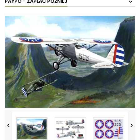
PAYPO - ZAPŁAĆ PÓŹNIEJ

