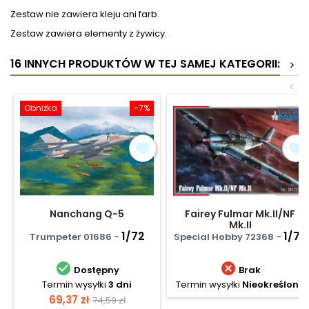
Zestaw nie zawiera kleju ani farb.
Zestaw zawiera elementy z żywicy.
16 INNYCH PRODUKTÓW W TEJ SAMEJ KATEGORII:
>
<
Obniżka
-7%
Nanchang Q-5
Fairey Fulmar Mk.II/NF
Mk.II
1/72
1/72
Trumpeter 01686 -
Special Hobby 72368 -


Dostępny
Brak
Termin wysyłki
3 dni
Termin wysyłki
Nieokreślony
Cena
Cena
69,37 zł
74,59 zł