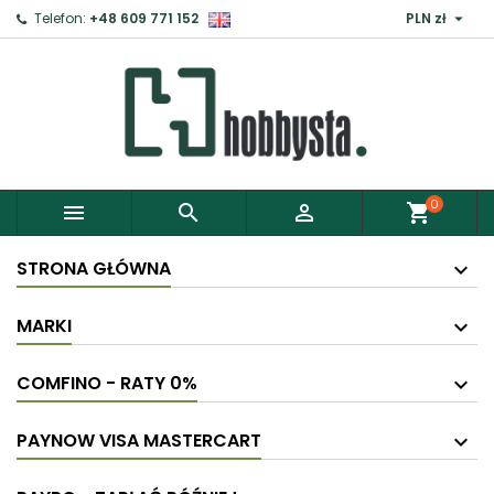

Telefon:
+48 609 771 152
PLN zł
0



shopping_cart
STRONA GŁÓWNA
MARKI
COMFINO - RATY 0%
PAYNOW VISA MASTERCART