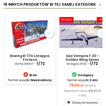
16 INNYCH PRODUKTÓW W TEJ SAMEJ KATEGORII:
>
<
Obniżka
-8%
Boeing B-17G Latająca
Sea Vampire F.20 -
Forteca
Golden Wing Series
1/72
1/72
Airfix 08017 -
Dragon 5112 -


Brak
Dostępny
Termin wysyłki
Nieokreślony
Termin wysyłki
3 dni
Cena
Cena
79,94 zł
86,89 zł
Najniższa cena:
69,92 zł
podstawow
+14%
Dodaj do koszyka
