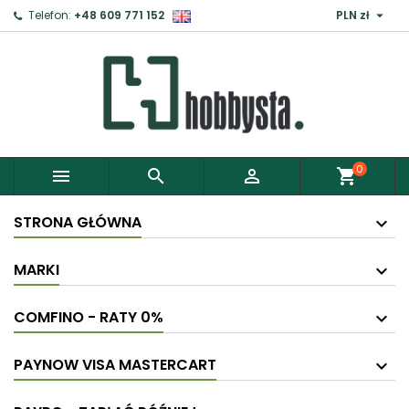

Telefon:
+48 609 771 152
PLN zł
0



shopping_cart
STRONA GŁÓWNA
MARKI
COMFINO - RATY 0%
PAYNOW VISA MASTERCART