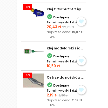
-8%
Klej CONTACTA z igłą do plastiku 25,0 g

Dostępny
Termin wysyłki
1 dzień
Cena
Cena
20,43 zł
22,20 zł
podstawowa
Najniższa cena:
19,87 zł
+3%
Klej modelarski z igłą 30 ml

Dostępny
Termin wysyłki
1 dzień
Cena
10,50 zł
-5%
Ostrze do nożyków Excel

Dostępny
Termin wysyłki
1 dzień
Cena
Cena
2,19 zł
2,30 zł
podstawowa
Najniższa cena:
2,07 zł
+6%