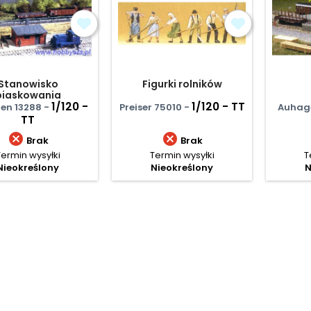
Stanowisko
Figurki rolników
piaskowania
1/120 -
1/120 - TT
en 13288 -
Preiser 75010 -
Auhage
TT


Brak
Brak
Termin wysyłki
Termin wysyłki
T
Nieokreślony
Nieokreślony
N