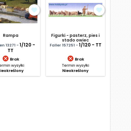
Rampa
Figurki - pasterz, pies i
stado owiec
1/120 -
1/120 - TT
n 13271 -
Faller 157251 -
Auhage
TT


Brak
Brak
ermin wysyłki
Termin wysyłki
Te
ieokreślony
Nieokreślony
N