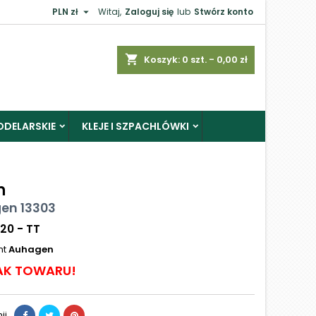

PLN zł
Witaj,
Zaloguj się
lub
Stwórz konto
shopping_cart
Koszyk:
0
szt. - 0,00 zł
ODELARSKIE
KLEJE I SZPACHLÓWKI
n
en 13303
120 - TT
nt
Auhagen
AK TOWARU!
ij