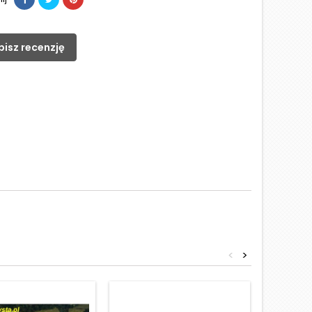
pisz recenzję
<
>