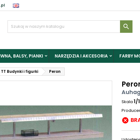
.pl

WNA, BALSY, PIANKI
NARZĘDZIA I AKCESORIA
FARBY M
TT Budynki i figurki
Peron
Pero
Auhag
1/
Skala
Produce
BR

Udostępn