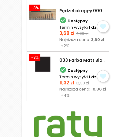
-8%
Pędzel okrągły 000

Dostępny
Termin wysyłki
1 dzień
Cena
Cena
3,68 zł
4,00 zł
podstawowa
Najniższa cena:
3,60 zł
+2%
-8%
033 Farba Matt Black - olejna

Dostępny
Termin wysyłki
1 dzień
Cena
Cena
11,32 zł
12,30 zł
podstawowa
Najniższa cena:
10,86 zł
+4%