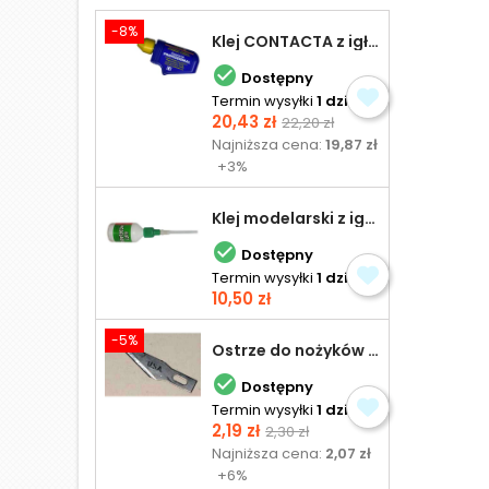
-8%
Klej CONTACTA z igłą do plastiku 25,0 g

Dostępny
Termin wysyłki
1 dzień
Cena
Cena
20,43 zł
22,20 zł
podstawowa
Najniższa cena:
19,87 zł
+3%
Klej modelarski z igłą 30 ml

Dostępny
Termin wysyłki
1 dzień
Cena
10,50 zł
-5%
Ostrze do nożyków Excel

Dostępny
Termin wysyłki
1 dzień
Cena
Cena
2,19 zł
2,30 zł
podstawowa
Najniższa cena:
2,07 zł
+6%