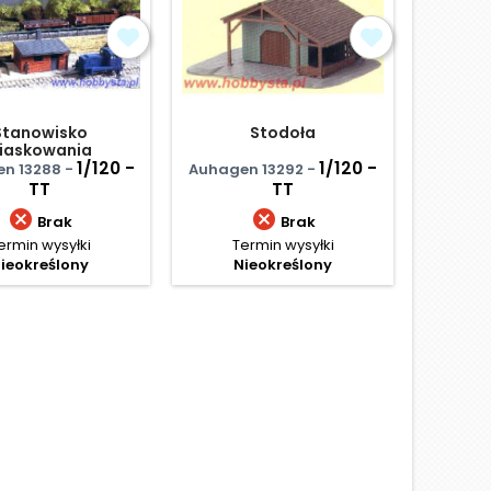
Stanowisko
Stodoła
Fig
iaskowania
1/120 -
1/120 -
n 13288 -
Auhagen 13292 -
Preiser 
TT
TT


Brak
Brak
ermin wysyłki
Termin wysyłki
Te
ieokreślony
Nieokreślony
N