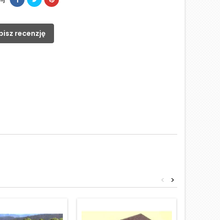
pisz recenzję
<
>