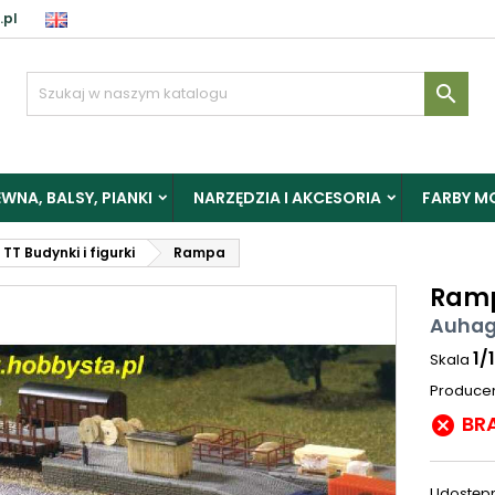
.pl

WNA, BALSY, PIANKI
NARZĘDZIA I AKCESORIA
FARBY M
TT Budynki i figurki
Rampa
Ram
Auhag
1/
Skala
Produce
BR

Udostępn