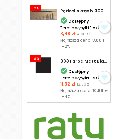
-8%
Pędzel okrągły 000

Dostępny
Termin wysyłki
1 dzień
Cena
Cena
3,68 zł
4,00 zł
podstawowa
Najniższa cena:
3,60 zł
+2%
-8%
033 Farba Matt Black - olejna

Dostępny
Termin wysyłki
1 dzień
Cena
Cena
11,32 zł
12,30 zł
podstawowa
Najniższa cena:
10,86 zł
+4%