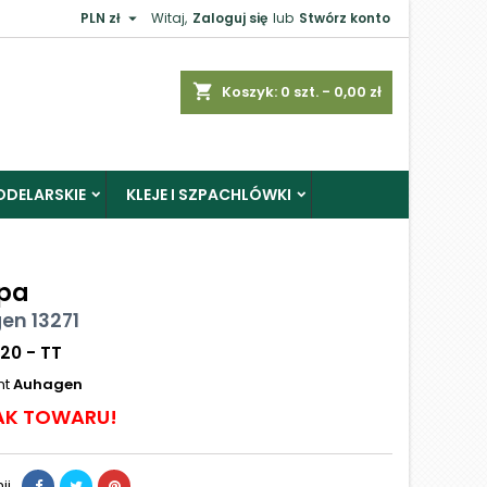

PLN zł
Witaj,
Zaloguj się
lub
Stwórz konto
shopping_cart
Koszyk:
0
szt. - 0,00 zł
ODELARSKIE
KLEJE I SZPACHLÓWKI
pa
en 13271
120 - TT
nt
Auhagen
AK TOWARU!
ij