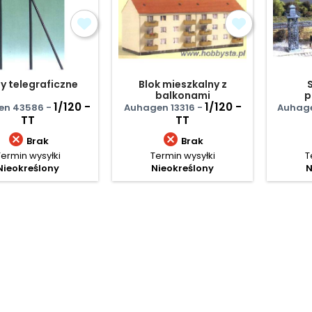
y telegraficzne
Blok mieszkalny z
balkonami
p
1/120 -
1/120 -
en 43586 -
Auhagen 13316 -
Auhage
TT
TT


Brak
Brak
Termin wysyłki
Termin wysyłki
T
Nieokreślony
Nieokreślony
N