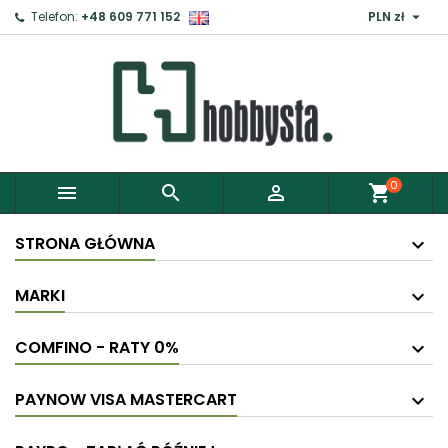

Telefon:
+48 609 771 152
PLN zł
0



shopping_cart
STRONA GŁÓWNA
MARKI
COMFINO - RATY 0%
PAYNOW VISA MASTERCART