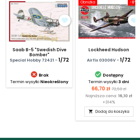
Obniżka
-8%
Saab B-5 "Swedish Dive
Lockheed Hudson
Bomber"
1/72
1/72
Special Hobby 72421 -
Airfix 03006V -


Brak
Dostępny
Termin wysyłki
Nieokreślony
Termin wysyłki
3 dni
Cena
Cena
66,70 zł
72,50 zł
Najniższa cena:
16,10 zł
podstawow
+314%
Dodaj do koszyka
