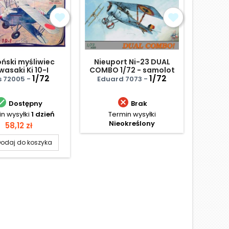
ński myśliwiec
Nieuport Ni-23 DUAL
English 
asaki Ki 10-I
COMBO 1/72 - samolot
1/72
1/72
s 72005 -
Eduard 7073 -
AMP


Dostępny
Brak
n wysyłki
1 dzień
Termin wysyłki
Termi
Nieokreślony
Cena
58,12 zł
odaj do koszyka
D
