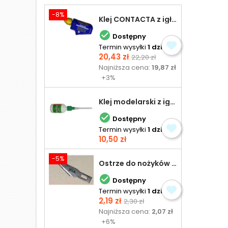
-8%
Klej CONTACTA z igłą do plastiku 25,0 g

Dostępny
Termin wysyłki
1 dzień
Cena
Cena
20,43 zł
22,20 zł
podstawowa
Najniższa cena:
19,87 zł
+3%
Klej modelarski z igłą 30 ml

Dostępny
Termin wysyłki
1 dzień
Cena
10,50 zł
-5%
Ostrze do nożyków Excel

Dostępny
Termin wysyłki
1 dzień
Cena
Cena
2,19 zł
2,30 zł
podstawowa
Najniższa cena:
2,07 zł
+6%