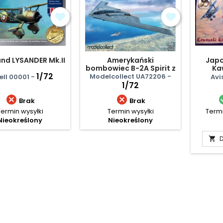
nd LYSANDER Mk.II
Amerykański
Japo
bombowiec B-2A Spirit z
Kaw
1/72
bombą penetrującą
Modelcollect UA72206 -
ell 00001 -
Avi
GBU-57
1/72


Brak
Brak
Termin wysyłki
Termin wysyłki
Termi
Nieokreślony
Nieokreślony
D
