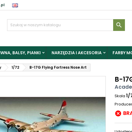
.pl

WNA, BALSY, PIANKI
NARZĘDZIA I AKCESORIA
FARBY M
y
1/72
B-17G Flying Fortress Nose Art
B-17G
Acade
1/
Skala
Produce
BR

Udostępn