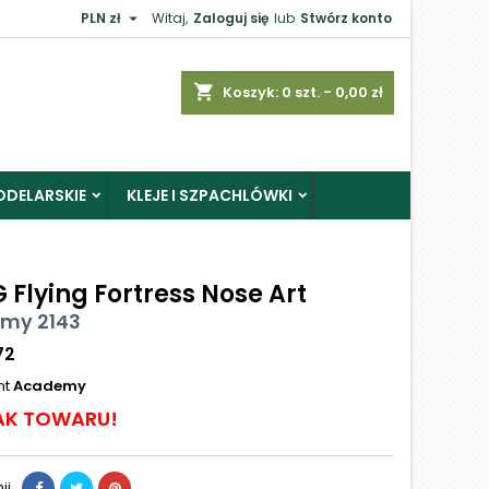

PLN zł
Witaj,
Zaloguj się
lub
Stwórz konto
shopping_cart
Koszyk:
0
szt. - 0,00 zł
ODELARSKIE
KLEJE I SZPACHLÓWKI
 Flying Fortress Nose Art
my 2143
72
nt
Academy
AK TOWARU!
ij