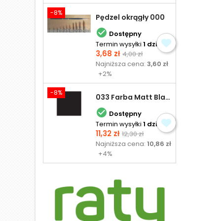
-8%
Pędzel okrągły 000

Dostępny
Termin wysyłki
1 dzień
Cena
Cena
3,68 zł
4,00 zł
podstawowa
Najniższa cena:
3,60 zł
+2%
-8%
033 Farba Matt Black - olejna

Dostępny
Termin wysyłki
1 dzień
Cena
Cena
11,32 zł
12,30 zł
podstawowa
Najniższa cena:
10,86 zł
+4%