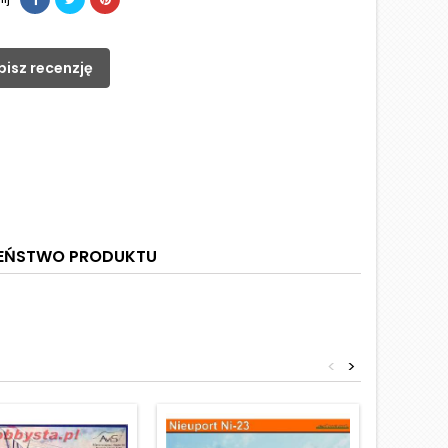
pisz recenzję
ZEŃSTWO PRODUKTU
<
>