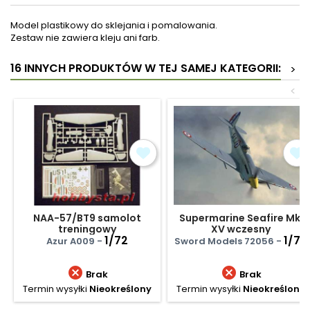
Model plastikowy do sklejania i pomalowania.
Zestaw nie zawiera kleju ani farb.
16 INNYCH PRODUKTÓW W TEJ SAMEJ KATEGORII:
>
<
NAA-57/BT9 samolot
Supermarine Seafire Mk.
treningowy
XV wczesny
1/72
1/72
Azur A009 -
Sword Models 72056 -


Brak
Brak
Termin wysyłki
Nieokreślony
Termin wysyłki
Nieokreślony