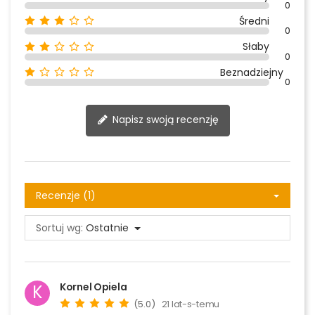
0
Średni
0
Słaby
0
Beznadziejny
0
Napisz swoją recenzję
Recenzje (1)
Sortuj wg:
Ostatnie
Kornel Opiela
K
(5.0)
21 lat-s-temu