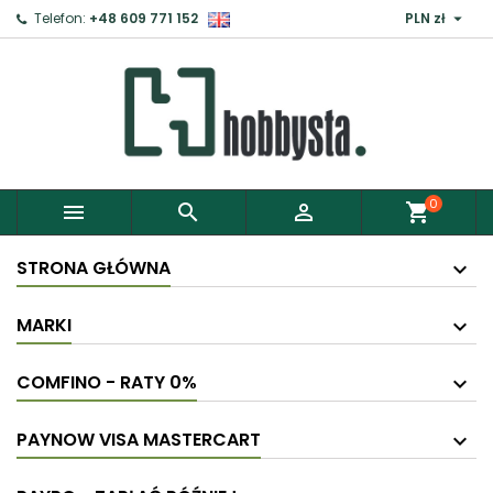

Telefon:
+48 609 771 152
PLN zł
0



shopping_cart
STRONA GŁÓWNA
MARKI
COMFINO - RATY 0%
PAYNOW VISA MASTERCART