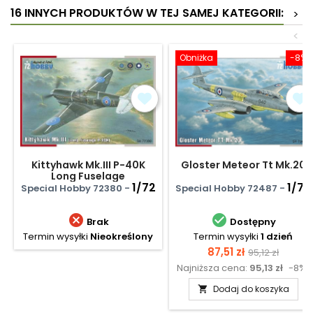
16 INNYCH PRODUKTÓW W TEJ SAMEJ KATEGORII:
>
<
Obniżka
-8%
Kittyhawk Mk.III P-40K
Gloster Meteor Tt Mk.20
Long Fuselage
1/72
1/72
Special Hobby 72380 -
Special Hobby 72487 -


Brak
Dostępny
Termin wysyłki
Nieokreślony
Termin wysyłki
1 dzień
Cena
Cena
87,51 zł
95,12 zł
Najniższa cena:
95,13 zł
-8%
podstawow
Dodaj do koszyka
