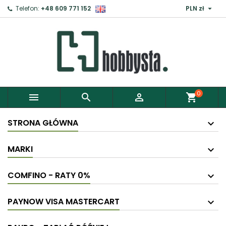

Telefon:
+48 609 771 152
PLN zł
0



shopping_cart
STRONA GŁÓWNA
MARKI
COMFINO - RATY 0%
PAYNOW VISA MASTERCART