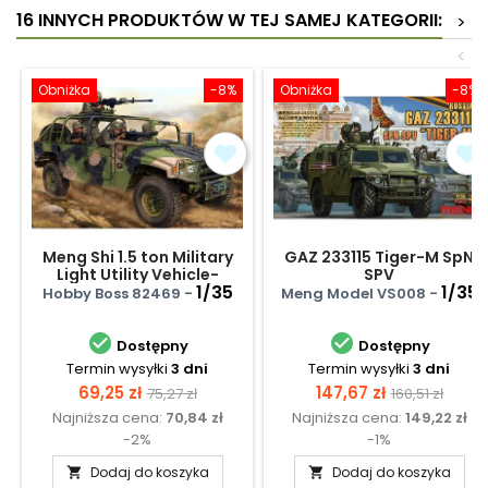
16 INNYCH PRODUKTÓW W TEJ SAMEJ KATEGORII:
>
<
Obniżka
-8%
Obniżka
-8%
Meng Shi 1.5 ton Military
GAZ 233115 Tiger-M SpN
Light Utility Vehicle-
SPV
Convertible
1/35
1/35
Hobby Boss 82469 -
Meng Model VS008 -


Dostępny
Dostępny
Termin wysyłki
3 dni
Termin wysyłki
3 dni
Cena
Cena
Cena
Cena
69,25 zł
147,67 zł
75,27 zł
160,51 zł
Najniższa cena:
70,84 zł
Najniższa cena:
149,22 zł
podstawowa
podstawow
-2%
-1%
Dodaj do koszyka
Dodaj do koszyka

