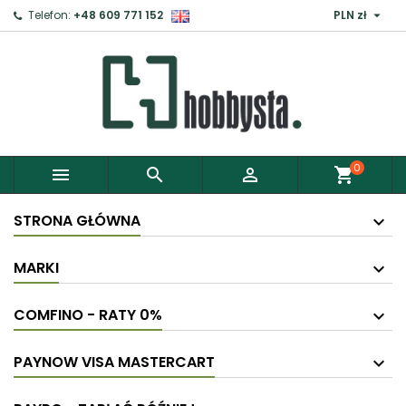

Telefon:
+48 609 771 152
PLN zł
0



shopping_cart
STRONA GŁÓWNA
MARKI
COMFINO - RATY 0%
PAYNOW VISA MASTERCART