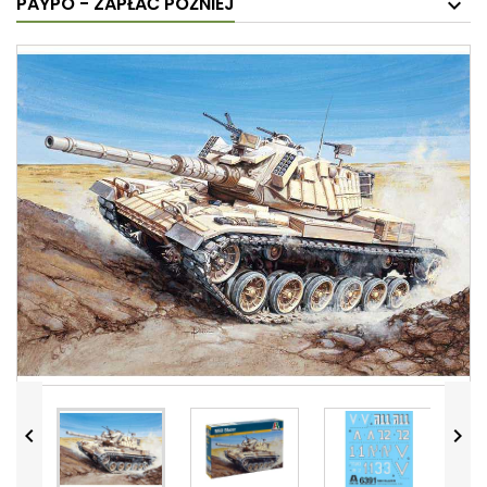
PAYPO - ZAPŁAĆ PÓŹNIEJ

