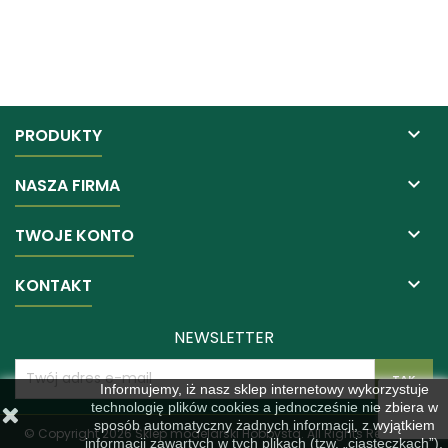

PRODUKTY

NASZA FIRMA

TWOJE KONTO

KONTAKT
NEWSLETTER
Informujemy, iż nasz sklep internetowy wykorzystuje
technologię plików cookies a jednocześnie nie zbiera w
sposób automatyczny żadnych informacji, z wyjątkiem
© Copyright 2026 Sklep modelarski Hobbysta. All Rights Reserved.
informacji zawartych w tych plikach (tzw. „ciasteczkach”).