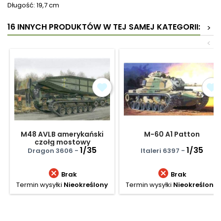
Długość: 19,7 cm
16 INNYCH PRODUKTÓW W TEJ SAMEJ KATEGORII:
>
<
M48 AVLB amerykański
M-60 A1 Patton
czołg mostowy
1/35
1/35
Dragon 3606 -
Italeri 6397 -


Brak
Brak
Termin wysyłki
Nieokreślony
Termin wysyłki
Nieokreślony