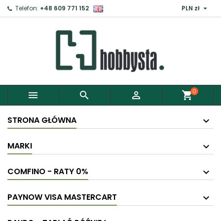

Telefon:
+48 609 771 152
PLN zł
0



shopping_cart
STRONA GŁÓWNA
MARKI
COMFINO - RATY 0%
PAYNOW VISA MASTERCART