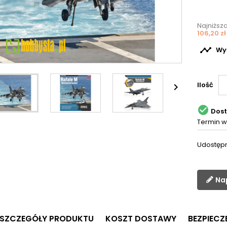
Najniższ
106,20 zł

Wyś
Ilość


Dos
Termin w
Udostępn
Na
SZCZEGÓŁY PRODUKTU
KOSZT DOSTAWY
BEZPIEC