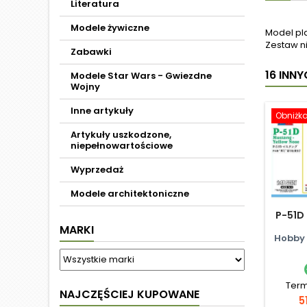
Literatura
Modele żywiczne
Model pl
Zestaw ni
Zabawki
16 INN
Modele Star Wars - Gwiezdne
Wojny
Inne artykuły
Obniżk
Artykuły uszkodzone,
niepełnowartościowe
Wyprzedaż
Modele architektoniczne
P-51D
MARKI
Hobby 
Term
NAJCZĘŚCIEJ KUPOWANE
C
5