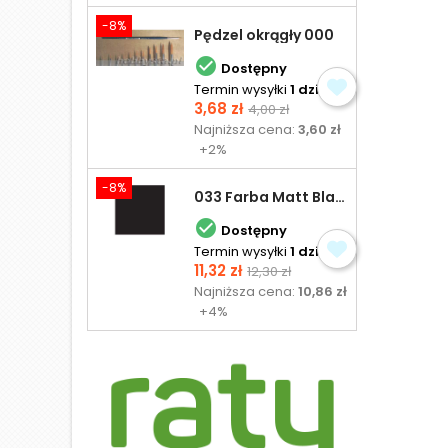
-8%
Pędzel okrągły 000

Dostępny
Termin wysyłki
1 dzień
Cena
Cena
3,68 zł
4,00 zł
podstawowa
Najniższa cena:
3,60 zł
+2%
-8%
033 Farba Matt Black - olejna

Dostępny
Termin wysyłki
1 dzień
Cena
Cena
11,32 zł
12,30 zł
podstawowa
Najniższa cena:
10,86 zł
+4%