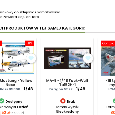
astikowy do sklejania i pomalowania.
e zawiera kleju ani farb.
YCH PRODUKTÓW W TEJ SAMEJ KATEGORII:
a
-8%
Obniżka
 Mustang - Yellow
MA-9 - 1/48 Fock-Wulf
I-16 
Nose
Ta152H-1
myś
1/48
1/48
Boss 85808 -
Dragon 5577 -
ICM


Dostępny
Brak
in wysyłki
1 dzień
Termin wysyłki
Termi
Nieokreślony
ena
Cena
C
1,52 zł
80
56,00 zł