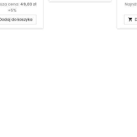
ższa cena:
49,03 zł
Najni
podstawowa
+5%
Dodaj do koszyka
D
