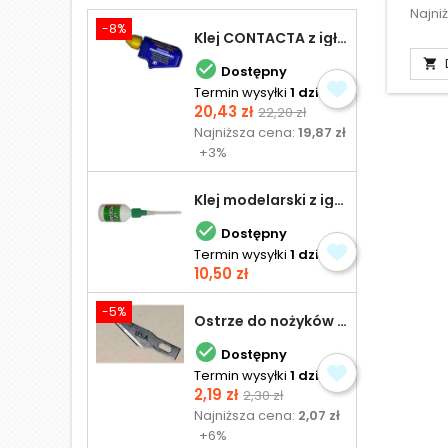
Najni
-8%
Klej CONTACTA z igłą do plastiku 25,0 g


Dostępny
Termin wysyłki
1 dzień
Cena
Cena
20,43 zł
22,20 zł
podstawowa
Najniższa cena:
19,87 zł
+3%
Klej modelarski z igłą 30 ml

Dostępny
Termin wysyłki
1 dzień
Cena
10,50 zł
-5%
Ostrze do nożyków Excel

Dostępny
Termin wysyłki
1 dzień
Cena
Cena
2,19 zł
2,30 zł
podstawowa
Najniższa cena:
2,07 zł
+6%