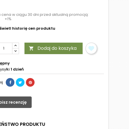
a cena w ciągu 30 dni przed aktualną promocją:
+1%
wietl historię cen produktu
Dodaj do koszyka

tępny
ysyłki
1 dzień
ij
pisz recenzję
ZEŃSTWO PRODUKTU