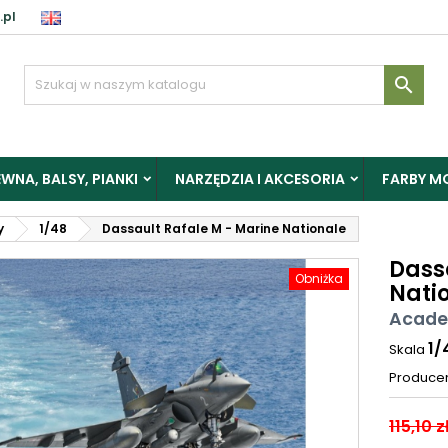
.pl

WNA, BALSY, PIANKI
NARZĘDZIA I AKCESORIA
FARBY M
y
1/48
Dassault Rafale M - Marine Nationale
Dass
Obniżka
Nati
Acade
1/
Skala
Produce
115,10 z