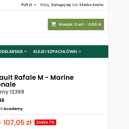

PLN zł
Witaj,
Zaloguj się
lub
Stwórz konto
shopping_cart
Koszyk:
0
szt. - 0,00 zł
ODELARSKIE
KLEJE I SZPACHLÓWKI
ault Rafale M - Marine
onale
my 12368
48
nt
Academy
107,05 zł
ł
Zniżka 7%