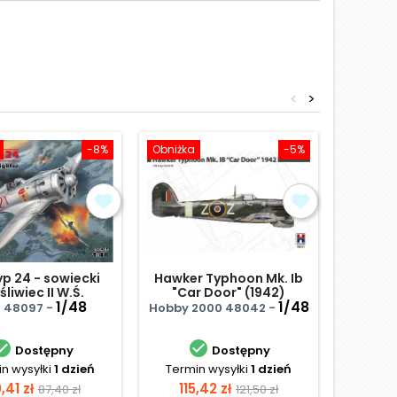
<
>
-8%
Obniżka
-5%
Obniżka
typ 24 - sowiecki
Hawker Typhoon Mk. Ib
Jako
liwiec II W.Ś.
"Car Door" (1942)
sowi
1/48
1/48
 48097 -
Hobby 2000 48042 -
Zvez


Dostępny
Dostępny
n wysyłki
1 dzień
Termin wysyłki
1 dzień
Term
ena
Cena
Cena
Cena
Ce
,41 zł
115,42 zł
128,
87,40 zł
121,50 zł