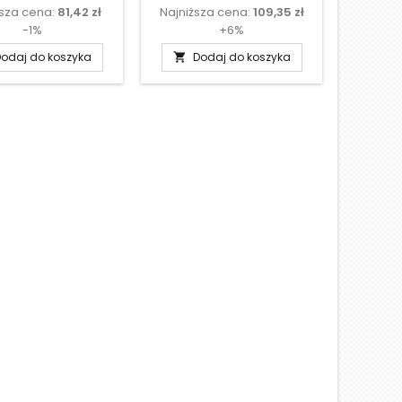
ższa cena:
81,42 zł
Najniższa cena:
109,35 zł
Najniż
podstawowa
podstawowa
-1%
+6%
odaj do koszyka
Dodaj do koszyka
D

