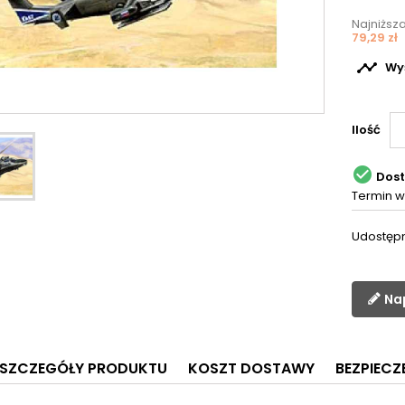
Najniższ
79,29 zł

Wyś
Ilość

Dos
Termin w
Udostępn
Na
SZCZEGÓŁY PRODUKTU
KOSZT DOSTAWY
BEZPIEC