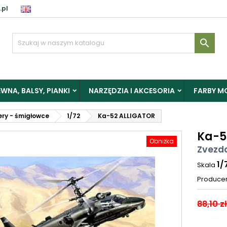
.pl

WNA, BALSY, PIANKI
NARZĘDZIA I AKCESORIA
FARBY M
ery - śmigłowce
1/72
Ka-52 ALLIGATOR
Ka-5
Obniżka
Zvezd
1/
Skala
Produce
88,10 zł