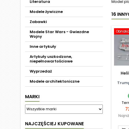
Literatura
Model pl
Modele żywiczne
16 INN
Zabawki
Obniżk
Modele Star Wars - Gwiezdne
Wojny
Inne artykuły
Artykuły uszkodzone,
niepełnowartościowe
Wyprzedaż
Hel
Modele architektoniczne
Trump
MARKI
Ter
C
7
Najni
NAJCZĘŚCIEJ KUPOWANE