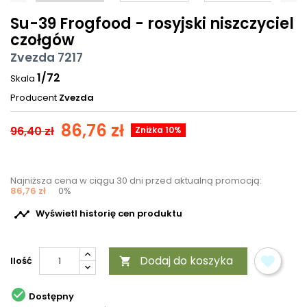
Su-39 Frogfood - rosyjski niszczyciel
czołgów
Zvezda 7217
1/72
Skala
Producent
Zvezda
86,76 zł
96,40 zł
Zniżka 10%
Najniższa cena w ciągu 30 dni przed aktualną promocją:
86,76 zł
0%

Wyświetl historię cen produktu
Dodaj do koszyka
Ilość


Dostępny