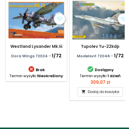
Westland Lysander Mk.Iii
Tupolev Tu-22kdp
1/72
1/72
Dora Wings 72024 -
Modelsvit 72046 -


Brak
Dostępny
Termin wysyłki
Nieokreślony
Termin wysyłki
1 dzień
Cena
309,07 zł
Dodaj do koszyka
