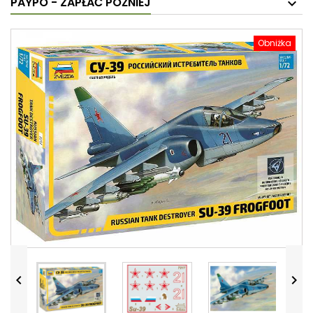
PAYPO - ZAPŁAĆ PÓŹNIEJ
Obniżka

