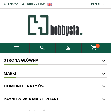

Telefon:
+48 609 771 152
PLN zł
0



shopping_cart
STRONA GŁÓWNA
MARKI
COMFINO - RATY 0%
PAYNOW VISA MASTERCART