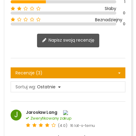
1
Słaby
0
Beznadziejny
0
Napisz swoją recenzję
Recenzje (3)
Sortuj wg:
Ostatnie
Jarosław Lang
J
Zweryfikowany zakup
(4.0)
16 lat-s-temu