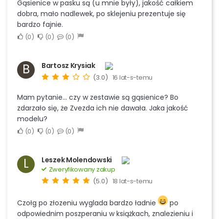
Gąsienice w pasku są (u mnie były), jakość całkiem
dobra, mało nadlewek, po sklejeniu prezentuje się
bardzo fajnie.
0
0
0
Bartosz Krysiak
B
(3.0)
16 lat-s-temu
Mam pytanie... czy w zestawie są gąsienice? Bo
zdarzało się, że Zvezda ich nie dawała. Jaka jakość
modelu?
0
0
0
Leszek Molendowski
L
Zweryfikowany zakup
(5.0)
18 lat-s-temu
Czołg po złozeniu wyglada bardzo ładnie
po
odpowiednim poszperaniu w książkach, znalezieniu i