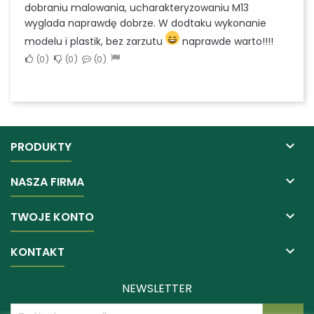
dobraniu malowania, ucharakteryzowaniu M13
wyglada naprawdę dobrze. W dodtaku wykonanie
modelu i plastik, bez zarzutu
naprawde warto!!!!
0
0
0

PRODUKTY

NASZA FIRMA

TWOJE KONTO

KONTAKT
NEWSLETTER