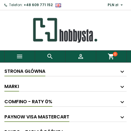

Telefon:
+48 609 771 152
PLN zł
0



shopping_cart
STRONA GŁÓWNA
MARKI
COMFINO - RATY 0%
PAYNOW VISA MASTERCART