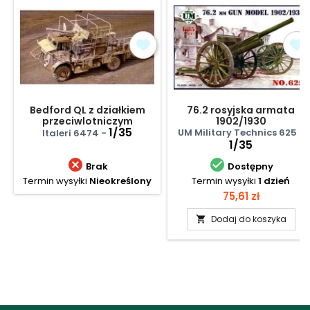
Bedford QL z działkiem
76.2 rosyjska armata
przeciwlotniczym
1902/1930
1/35
UM Military Technics 625 -
Italeri 6474 -
1/35


Brak
Dostępny
Termin wysyłki
Nieokreślony
Termin wysyłki
1 dzień
Cena
75,61 zł
Dodaj do koszyka
