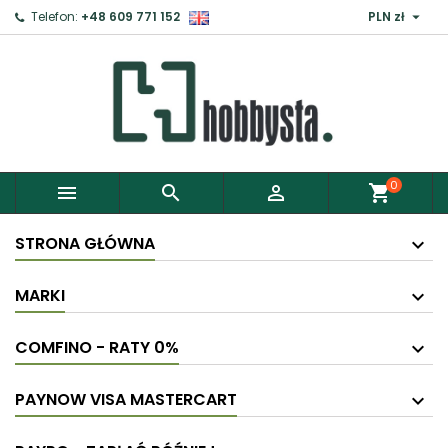

Telefon:
+48 609 771 152
PLN zł
0



shopping_cart
STRONA GŁÓWNA
MARKI
COMFINO - RATY 0%
PAYNOW VISA MASTERCART