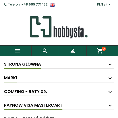

Telefon:
+48 609 771 152
PLN zł
0



shopping_cart
STRONA GŁÓWNA
MARKI
COMFINO - RATY 0%
PAYNOW VISA MASTERCART