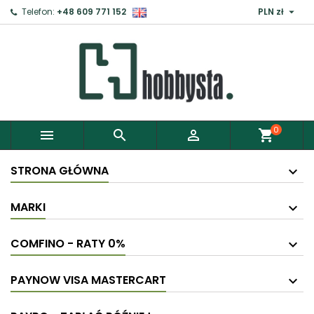

Telefon:
+48 609 771 152
PLN zł
0



shopping_cart
STRONA GŁÓWNA
MARKI
COMFINO - RATY 0%
PAYNOW VISA MASTERCART