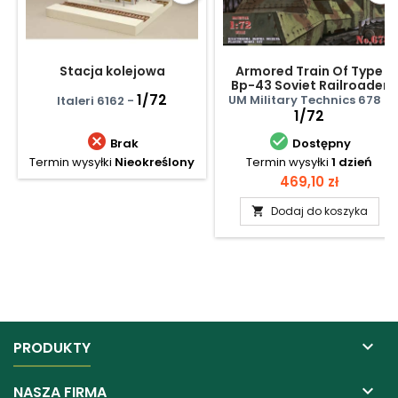
Stacja kolejowa
Armored Train Of Type
Bp-43 Soviet Railroader
1/72
UM Military Technics 678 -
Italeri 6162 -
1/72


Brak
Dostępny
Termin wysyłki
Nieokreślony
Termin wysyłki
1 dzień
Cena
469,10 zł
Dodaj do koszyka


PRODUKTY

NASZA FIRMA