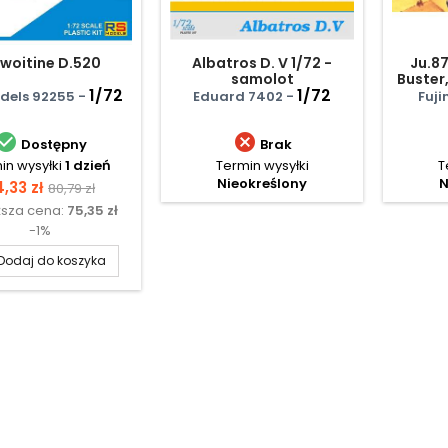
woitine D.520
Albatros D. V 1/72 -
Ju.8
samolot
Buster,
1/72
1/72
Ta
dels 92255 -
Eduard 7402 -
Fuji


Dostępny
Brak
in wysyłki
1 dzień
Termin wysyłki
T
Nieokreślony
N
ena
Cena
,33 zł
80,79 zł
ższa cena:
75,35 zł
podstawowa
-1%
Dodaj do koszyka