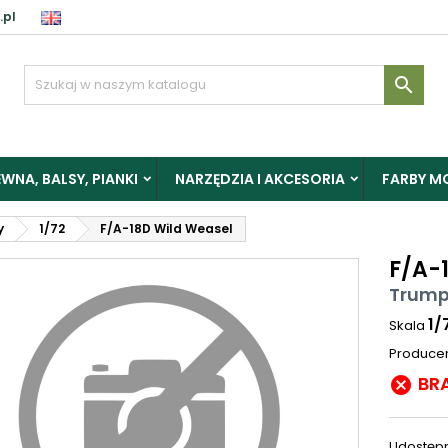
.pl

WNA, BALSY, PIANKI
NARZĘDZIA I AKCESORIA
FARBY M
y
1/72
F/A-18D Wild Weasel
F/A-
Trump
1/
Skala
Produce
BR

Udostępn