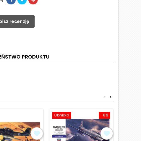
pisz recenzję
ZEŃSTWO PRODUKTU
<
>
Obniżka
-8%
Obniżka