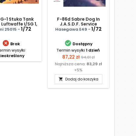
7G-1 Stuka Tank
F-86d Sabre Dog In
BAE 
 Luftwaffe I/SG 1,
J.A.S.D.F. Service
nk F.Exp. Unit
1/72
1/72
mi 25015 -
Hasegawa E49 -
Trumpe


Brak
Dostępny
ermin wysyłki
Termin wysyłki
1 dzień
Term
ieokreślony
Cena
Cena
Ce
87,22 zł
70,
94,81 zł
Najniższa cena:
83,29 zł
Najniż
podstawowa
+5%
Dodaj do koszyka
D

