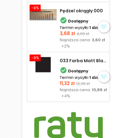
-8%
Pędzel okrągły 000

Dostępny
Termin wysyłki
1 dzień
Cena
Cena
3,68 zł
4,00 zł
podstawowa
Najniższa cena:
3,60 zł
+2%
-8%
033 Farba Matt Black - olejna

Dostępny
Termin wysyłki
1 dzień
Cena
Cena
11,32 zł
12,30 zł
podstawowa
Najniższa cena:
10,86 zł
+4%