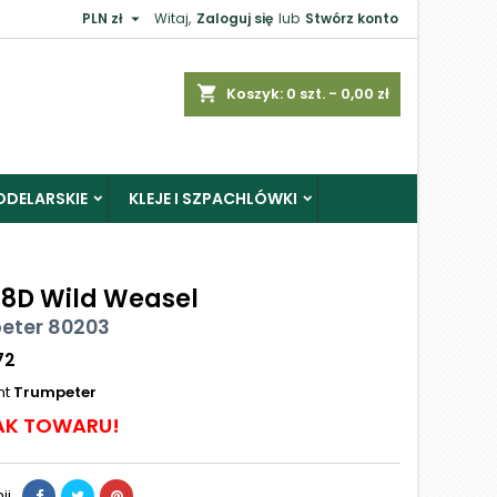

PLN zł
Witaj,
Zaloguj się
lub
Stwórz konto
shopping_cart
Koszyk:
0
szt. - 0,00 zł
ODELARSKIE
KLEJE I SZPACHLÓWKI
18D Wild Weasel
eter 80203
72
nt
Trumpeter
AK TOWARU!
ij