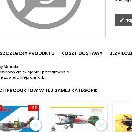
Na
SZCZEGÓŁY PRODUKTU
KOSZT DOSTAWY
BEZPIEC
by Models.
astikowy do sklejania i pomalowania.
e zawiera kleju ani farb.
YCH PRODUKTÓW W TEJ SAMEJ KATEGORII:
a
-8%