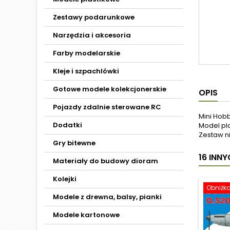
Zestawy podarunkowe
Narzędzia i akcesoria
Farby modelarskie
Kleje i szpachlówki
Gotowe modele kolekcjonerskie
OPIS
Pojazdy zdalnie sterowane RC
Mini Hob
Dodatki
Model pl
Zestaw ni
Gry bitewne
16 INN
Materiały do budowy dioram
Kolejki
Obniżk
Modele z drewna, balsy, pianki
Modele kartonowe