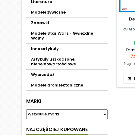
Literatura
Modele żywiczne
De
Zabawki
RS Mo
Modele Star Wars - Gwiezdne
Wojny
Inne artykuły
Term
C
74
Artykuły uszkodzone,
Najni
niepełnowartościowe
Wyprzedaż

Modele architektoniczne
MARKI
NAJCZĘŚCIEJ KUPOWANE