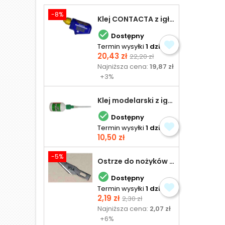
-8%
Klej CONTACTA z igłą do plastiku 25,0 g

Dostępny
Termin wysyłki
1 dzień
Cena
Cena
20,43 zł
22,20 zł
podstawowa
Najniższa cena:
19,87 zł
+3%
Klej modelarski z igłą 30 ml

Dostępny
Termin wysyłki
1 dzień
Cena
10,50 zł
-5%
Ostrze do nożyków Excel

Dostępny
Termin wysyłki
1 dzień
Cena
Cena
2,19 zł
2,30 zł
podstawowa
Najniższa cena:
2,07 zł
+6%