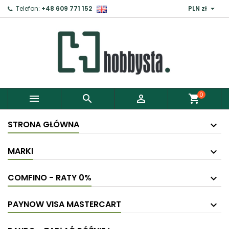

Telefon:
+48 609 771 152
PLN zł
0



shopping_cart
STRONA GŁÓWNA
MARKI
COMFINO - RATY 0%
PAYNOW VISA MASTERCART