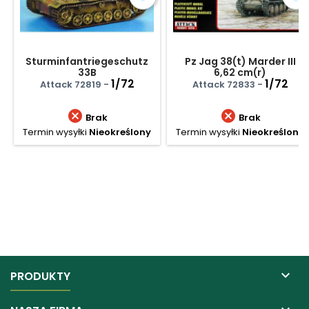
Sturminfantriegeschutz
Pz Jag 38(t) Marder III
33B
6,62 cm(r)
1/72
1/72
Attack 72819 -
Attack 72833 -


Brak
Brak
Termin wysyłki
Nieokreślony
Termin wysyłki
Nieokreślony

PRODUKTY