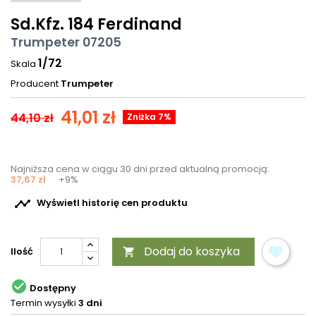
Sd.Kfz. 184 Ferdinand
Trumpeter 07205
1/72
Skala
Producent
Trumpeter
41,01 zł
44,10 zł
Zniżka 7%
Najniższa cena w ciągu 30 dni przed aktualną promocją:
37,67 zł
+9%

Wyświetl historię cen produktu
Dodaj do koszyka
Ilość


Dostępny
Termin wysyłki
3 dni