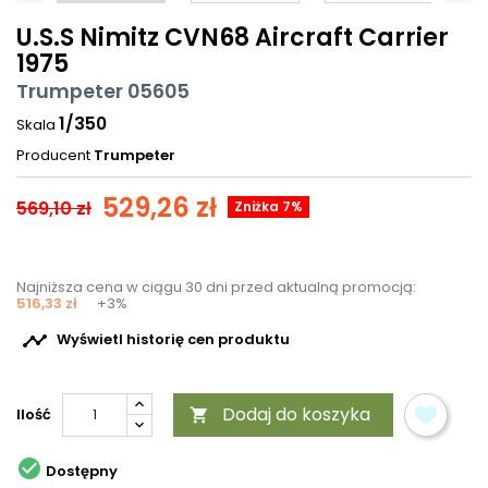
U.S.S Nimitz CVN68 Aircraft Carrier
1975
Trumpeter 05605
1/350
Skala
Producent
Trumpeter
529,26 zł
569,10 zł
Zniżka 7%
Najniższa cena w ciągu 30 dni przed aktualną promocją:
516,33 zł
+3%

Wyświetl historię cen produktu
Dodaj do koszyka
Ilość


Dostępny