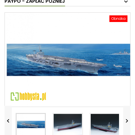
PAYPO - ZAPŁAĆ PÓŹNIEJ
Obniżka

