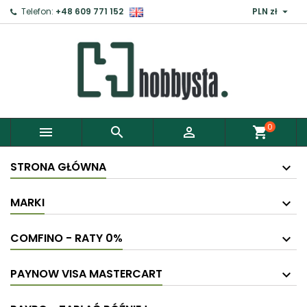

Telefon:
+48 609 771 152
PLN zł
0



shopping_cart
STRONA GŁÓWNA
MARKI
COMFINO - RATY 0%
PAYNOW VISA MASTERCART