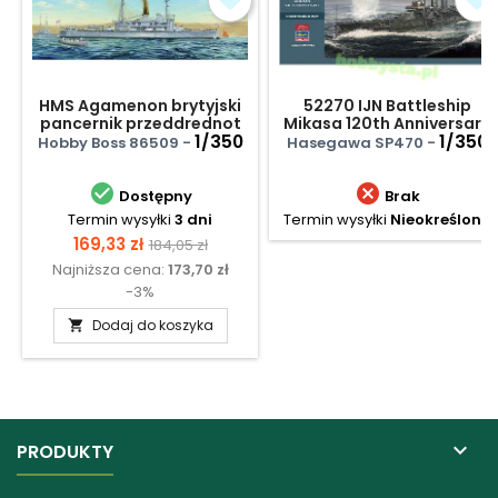
HMS Agamenon brytyjski
52270 IJN Battleship
pancernik przeddrednot
Mikasa 120th Anniversary
1/350
Of Launch
1/350
Hobby Boss 86509 -
Hasegawa SP470 -


Dostępny
Brak
Termin wysyłki
3 dni
Termin wysyłki
Nieokreślony
Cena
Cena
169,33 zł
184,05 zł
Najniższa cena:
173,70 zł
podstawowa
-3%
Dodaj do koszyka


PRODUKTY