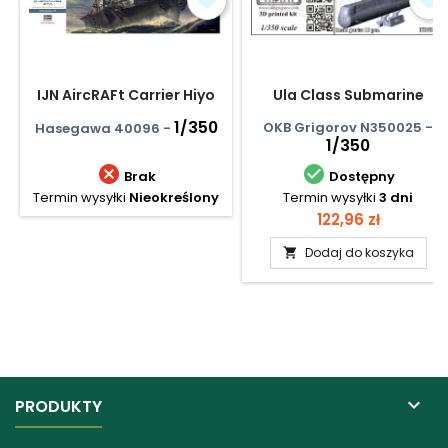
IJN AircRAFt Carrier Hiyo
Ula Class Submarine
1/350
OKB Grigorov N350025 -
Hasegawa 40096 -
1/350


Brak
Dostępny
Termin wysyłki
Nieokreślony
Termin wysyłki
3 dni
Cena
122,96 zł
Dodaj do koszyka


PRODUKTY