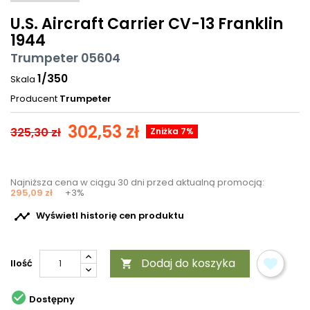
U.S. Aircraft Carrier CV-13 Franklin
1944
Trumpeter 05604
1/350
Skala
Producent
Trumpeter
302,53 zł
325,30 zł
Zniżka 7%
Najniższa cena w ciągu 30 dni przed aktualną promocją:
295,09 zł
+3%

Wyświetl historię cen produktu
Dodaj do koszyka
Ilość


Dostępny