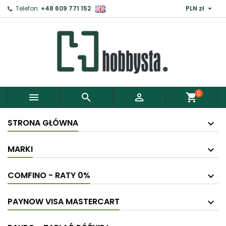

Telefon:
+48 609 771 152
PLN zł
0



shopping_cart
STRONA GŁÓWNA
MARKI
COMFINO - RATY 0%
PAYNOW VISA MASTERCART