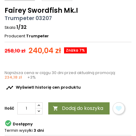
Fairey Swordfish Mk.I
Trumpeter 03207
1/32
Skala
Producent
Trumpeter
240,04 zł
258,10 zł
Zniżka 7%
Najniższa cena w ciągu 30 dni przed aktualną promocją:
234,18 zł
+3%

Wyświetl historię cen produktu
Dodaj do koszyka
Ilość


Dostępny
Termin wysyłki
3 dni