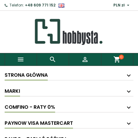

Telefon:
+48 609 771 152
PLN zł
0



shopping_cart
STRONA GŁÓWNA
MARKI
COMFINO - RATY 0%
PAYNOW VISA MASTERCART