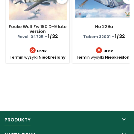
Focke Wulf Fw 190 D-9 late
Ho 229a
version
1/32
1/32
Revell 04725 -
Takom 32001 -


Brak
Brak
Termin wysyłki
Nieokreślony
Termin wysyłki
Nieokreślony

PRODUKTY