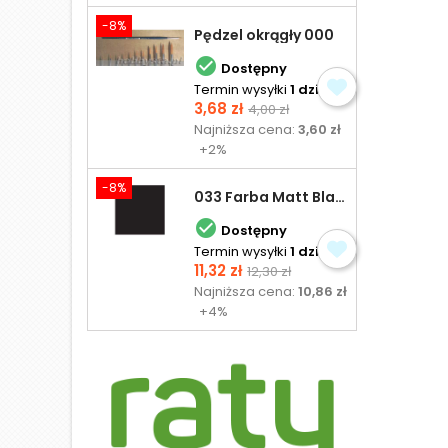
-8%
Pędzel okrągły 000

Dostępny
Termin wysyłki
1 dzień
Cena
Cena
3,68 zł
4,00 zł
podstawowa
Najniższa cena:
3,60 zł
+2%
-8%
033 Farba Matt Black - olejna

Dostępny
Termin wysyłki
1 dzień
Cena
Cena
11,32 zł
12,30 zł
podstawowa
Najniższa cena:
10,86 zł
+4%