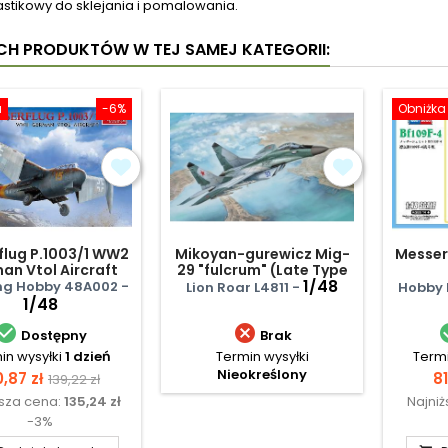
astikowy do sklejania i pomalowania.
YCH PRODUKTÓW W TEJ SAMEJ KATEGORII:
a
-6%
Obniżka
lug P.1003/1 WW2
Mikoyan-gurewicz Mig-
Messer
an Vtol Aircraft
29 "fulcrum" (Late Type
9-12)
1/48
g Hobby 48A002 -
Lion Roar L4811 -
Hobby 
1/48


Dostępny
Brak
in wysyłki
1 dzień
Termin wysyłki
Termi
Nieokreślony
na
Cena
C
0,87 zł
81
139,22 zł
ższa cena:
135,24 zł
Najni
podstawowa
-3%