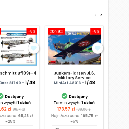
<
>
-8%
Obniżka
-8%
schmitt Bf109F-4
Junkers-larsen Jl.6.
Morane-
Military Service
(For
1/48
1/48
Boss 81749 -
MiniArt 48013 -
Dora Wi


Dostępny
Dostępny
n wysyłki
1 dzień
Termin wysyłki
1 dzień
Termi
ena
Cena
Cena
Cena
,62 zł
173,57 zł
88,71 zł
188,66 zł
ższa cena:
65,23 zł
Najniższa cena:
165,75 zł
podstawowa
podstawowa
D

+25%
+5%