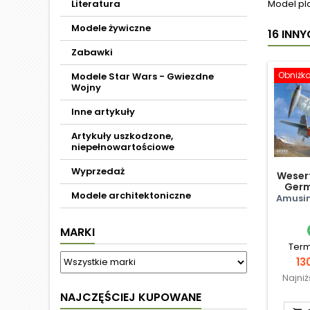
Literatura
Model pl
Modele żywiczne
16 INN
Zabawki
Obniżk
Modele Star Wars - Gwiezdne
Wojny
Inne artykuły
Artykuły uszkodzone,
niepełnowartościowe
Wyprzedaż
Weserf
Germ
Modele architektoniczne
Amusin
MARKI
Term
Ce
13
Najni
NAJCZĘŚCIEJ KUPOWANE