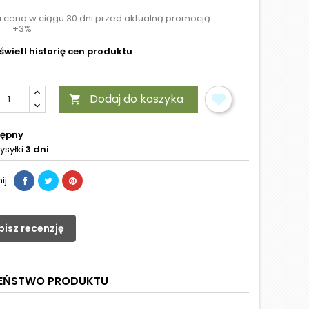
a cena w ciągu 30 dni przed aktualną promocją:
+3%
wietl historię cen produktu
Dodaj do koszyka

tępny
ysyłki
3 dni
ij
pisz recenzję
ZEŃSTWO PRODUKTU