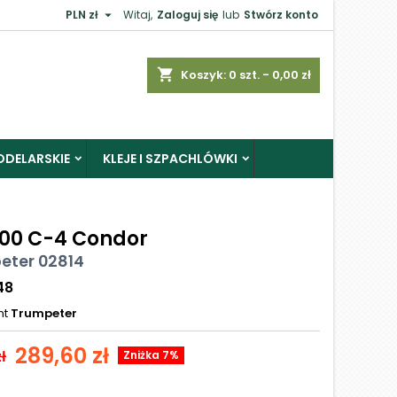

PLN zł
Witaj,
Zaloguj się
lub
Stwórz konto
shopping_cart
Koszyk:
0
szt. - 0,00 zł
ODELARSKIE
KLEJE I SZPACHLÓWKI
00 C-4 Condor
eter 02814
48
nt
Trumpeter
289,60 zł
ł
Zniżka 7%