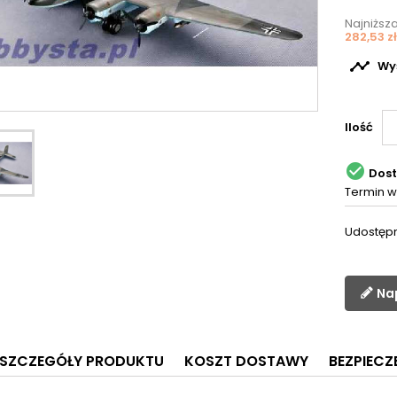
Najniższ
282,53 zł

Wyś
Ilość

Dos
Termin w
Udostępn
Na
SZCZEGÓŁY PRODUKTU
KOSZT DOSTAWY
BEZPIEC