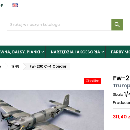
.pl

WNA, BALSY, PIANKI
NARZĘDZIA I AKCESORIA
FARBY M
y
1/48
Fw-200 C-4 Condor
Fw-2
Obniżka
Trump
1/
Skala
Produce
311,40 z