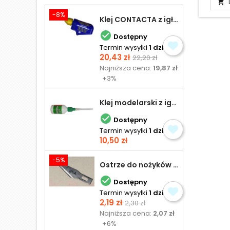

-8%
Klej CONTACTA z igłą do plastiku 25,0 g

Dostępny
Termin wysyłki
1 dzień
Cena
Cena
20,43 zł
22,20 zł
podstawowa
Najniższa cena:
19,87 zł
+3%
Klej modelarski z igłą 30 ml

Dostępny
Termin wysyłki
1 dzień
Cena
10,50 zł
-5%
Ostrze do nożyków Excel

Dostępny
Termin wysyłki
1 dzień
Cena
Cena
2,19 zł
2,30 zł
podstawowa
Najniższa cena:
2,07 zł
+6%